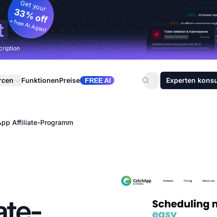
Get your
33% off
+ free AI Agent
t
cription
rcen
Funktionen
Preise
Experten konsu
FREE AI
pp Affiliate-Programm
ate-