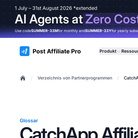
1 July – 31st August 2026 *extended
AI Agents at
Zero Cos
Use code
SUMMER-33M
for monthly and
SUMMER-33Y
for yearly subs
:site.title
Produkt
Ressou
/
/
Verzeichnis von Partnerprogrammen
CatchA
Home
Glossar
CatchApp Affili