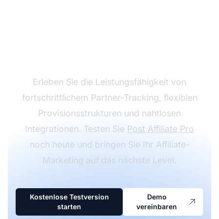
Steigern Sie Ihr
Partnerprogramm mit
Post Affiliate Pro
Erleben Sie die Leistungsfähigkeit von
fortschrittlichem Partner-Tracking, flexiblen
Provisionsstrukturen und nahtlosen
Integrationen. Testen Sie
Post Affiliate Pro
noch heute und bringen Sie Ihr Affiliate-
Marketing auf das nächste Level.
Kostenlose Testversion
Demo
starten
vereinbaren