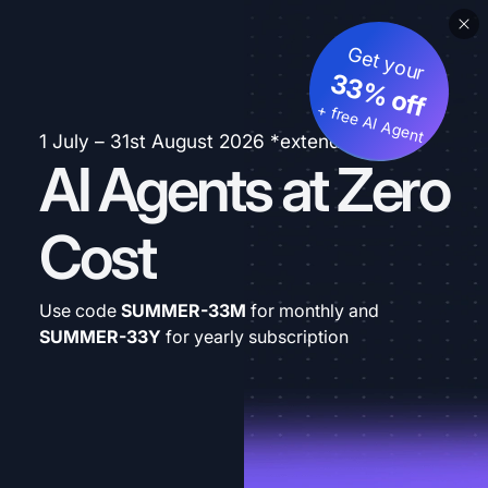
Get your
33% off
+ free AI Agent
1 July – 31st August 2026 *extended
AI Agents at Zero
Cost
Use code
SUMMER-33M
for monthly and
SUMMER-33Y
for yearly subscription