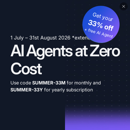
Get your
33% off
+ free AI Agent
1 July – 31st August 2026 *extended
AI Agents at Zero
Cost
Use code
SUMMER-33M
for monthly and
SUMMER-33Y
for yearly subscription