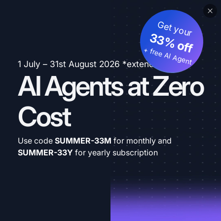
Get your
33% off
+ free AI Agent
1 July – 31st August 2026 *extended
AI Agents at Zero
Cost
Use code
SUMMER-33M
for monthly and
SUMMER-33Y
for yearly subscription