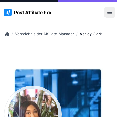
:site.title
Hau
/
/
Verzeichnis der Affiliate-Manager
Ashley Clark
Home