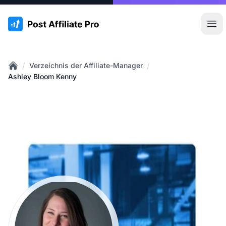
:site.title
Hau
/
/
Verzeichnis der Affiliate-Manager
Home
Ashley Bloom Kenny