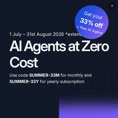
Get your
33% off
+ free AI Agent
1 July – 31st August 2026 *extended
AI Agents at Zero
Cost
Use code
SUMMER-33M
for monthly and
SUMMER-33Y
for yearly subscription