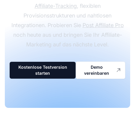
Affiliate-Tracking
, flexiblen
Provisionsstrukturen und nahtlosen
Integrationen. Probieren Sie
Post Affiliate Pro
noch heute aus und bringen Sie Ihr Affiliate-
Marketing auf das nächste Level.
Kostenlose Testversion
Demo
starten
vereinbaren