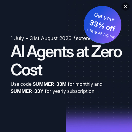
Get your
33% off
+ free AI Agent
1 July – 31st August 2026 *extended
AI Agents at Zero
Cost
Use code
SUMMER-33M
for monthly and
SUMMER-33Y
for yearly subscription