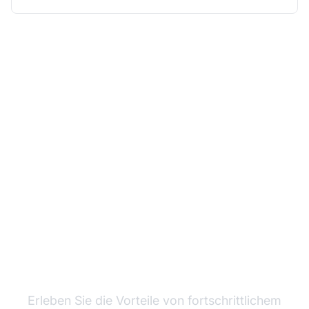
Steigern Sie Ihr
Affiliate-Programm mit
Post Affiliate Pro
Erleben Sie die Vorteile von fortschrittlichem