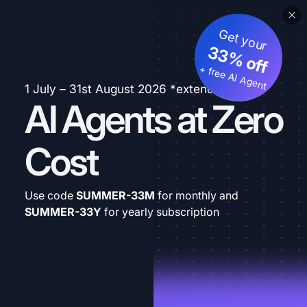
Get your
33% off
+ free AI Agent
1 July – 31st August 2026 *extended
AI Agents at Zero
Cost
Use code
SUMMER-33M
for monthly and
SUMMER-33Y
for yearly subscription