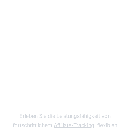
Steigern Sie Ihr
Partnerprogramm mit
Post Affiliate Pro
Erleben Sie die Leistungsfähigkeit von
fortschrittlichem
Affiliate-Tracking
, flexiblen