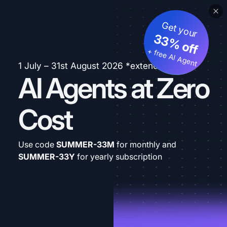
Get your
33% off
+ free AI Agent
1 July – 31st August 2026 *extended
AI Agents at Zero
Cost
Use code
SUMMER-33M
for monthly and
SUMMER-33Y
for yearly subscription