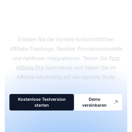
Wachsen Sie mit Post
Affiliate Pro
Erleben Sie die Vorteile fortschrittlichen
Affiliate-Trackings, flexibler Provisionsmodelle
und nahtloser Integrationen. Testen Sie
Post
Affiliate Pro
noch heute und heben Sie Ihr
Affiliate-Marketing auf die nächste Stufe.
Kostenlose Testversion
Demo
starten
vereinbaren