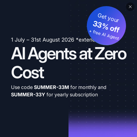
Get your
33% off
+ free AI Agent
1 July – 31st August 2026 *extended
AI Agents at Zero
Cost
Use code
SUMMER-33M
for monthly and
SUMMER-33Y
for yearly subscription