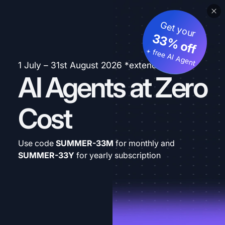
Get your
33% off
+ free AI Agent
1 July – 31st August 2026 *extended
AI Agents at Zero
Cost
Use code
SUMMER-33M
for monthly and
SUMMER-33Y
for yearly subscription