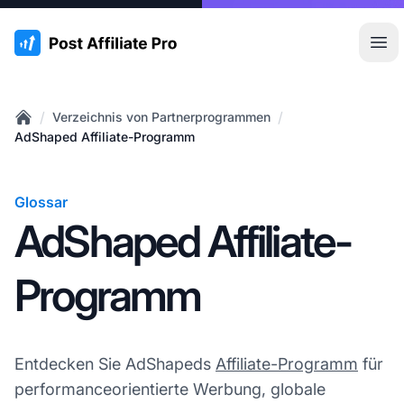
:site.title
Hau
/
/
Verzeichnis von Partnerprogrammen
Home
AdShaped Affiliate-Programm
Glossar
AdShaped Affiliate-
Programm
Entdecken Sie AdShapeds
Affiliate-Programm
für
performanceorientierte Werbung, globale