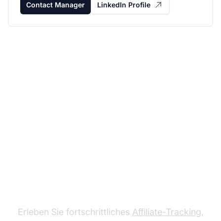
Contact Manager
LinkedIn Profile
Wachsen Sie mit Post
Affiliate Pro
Erleben Sie fortschrittliches
Affiliate-Tracking
,