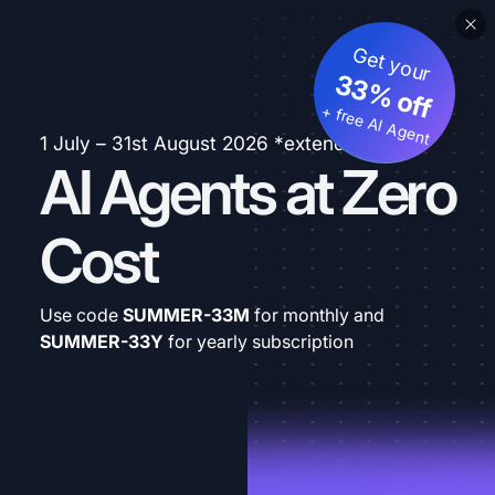
Get your
33% off
+ free AI Agent
1 July – 31st August 2026 *extended
AI Agents at Zero
Cost
Use code
SUMMER-33M
for monthly and
SUMMER-33Y
for yearly subscription