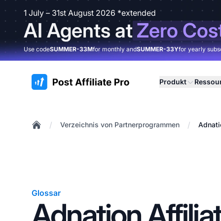
1 July – 31st August 2026 *extended
AI Agents at
Zero Cos
Use code
SUMMER-33M
for monthly and
SUMMER-33Y
for yearly subs
:site.title
Produkt
Ressou
/
/
Verzeichnis von Partnerprogrammen
Adnati
Home
Glossar
Adnation Affilia