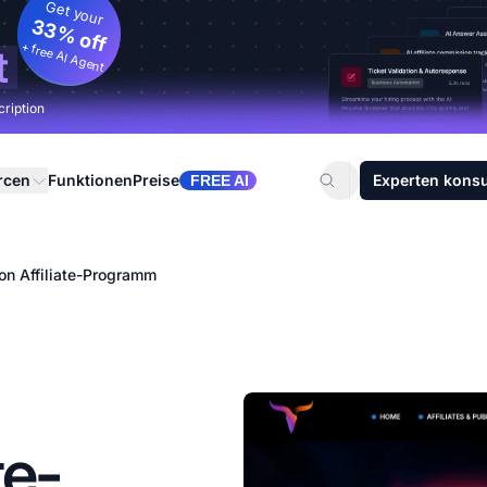
Get your
33% off
+ free AI Agent
t
cription
rcen
Funktionen
Preise
Experten konsu
FREE AI
on Affiliate-Programm
te-