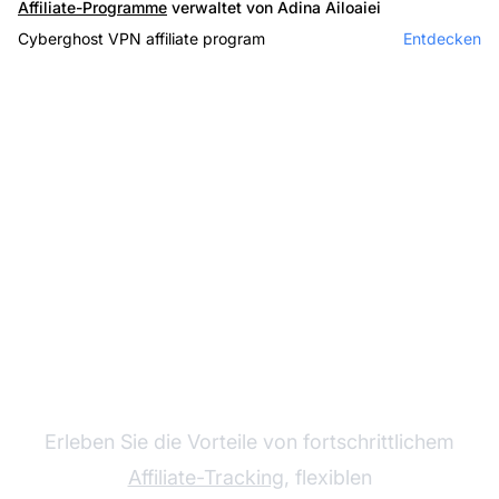
Affiliate-Programme
verwaltet von Adina Ailoaiei
Cyberghost VPN affiliate program
Entdecken
Wachsen Sie mit Post
Affiliate Pro Ihr
Affiliate-Programm
Erleben Sie die Vorteile von fortschrittlichem
Affiliate-Tracking
, flexiblen