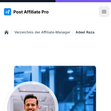
:site.title
Hau
/
/
Verzeichnis der Affiliate-Manager
Adeel Raza
Home