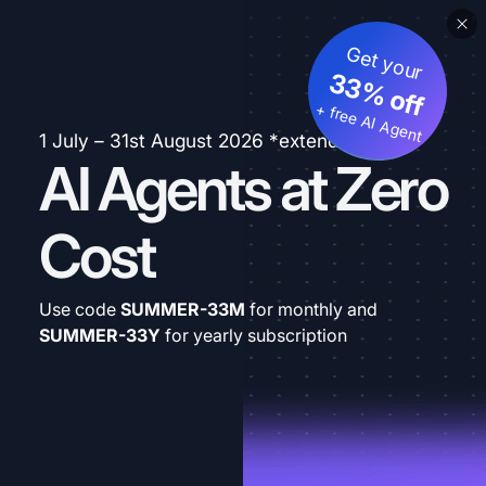
Get your
33% off
+ free AI Agent
1 July – 31st August 2026 *extended
AI Agents at Zero
Cost
Use code
SUMMER-33M
for monthly and
SUMMER-33Y
for yearly subscription