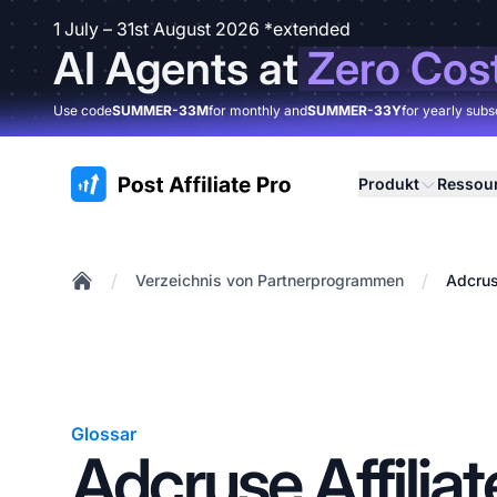
1 July – 31st August 2026 *extended
AI Agents at
Zero Cos
Use code
SUMMER-33M
for monthly and
SUMMER-33Y
for yearly subs
:site.title
Produkt
Ressou
/
/
Verzeichnis von Partnerprogrammen
Adcrus
Home
Glossar
Adcruse Affiliat