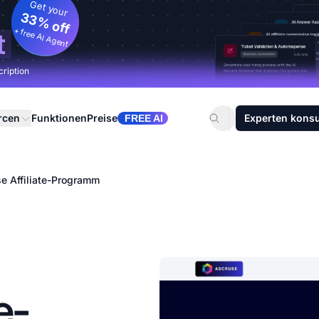
Get your
33% off
+ free AI Agent
t
cription
rcen
Funktionen
Preise
Experten konsu
FREE AI
e Affiliate-Programm
e-