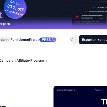
Get your
33% off
+ free AI Agent
t
cription
rcen
Funktionen
Preise
Experten konsu
FREE AI
Campaign Affiliate-Programm