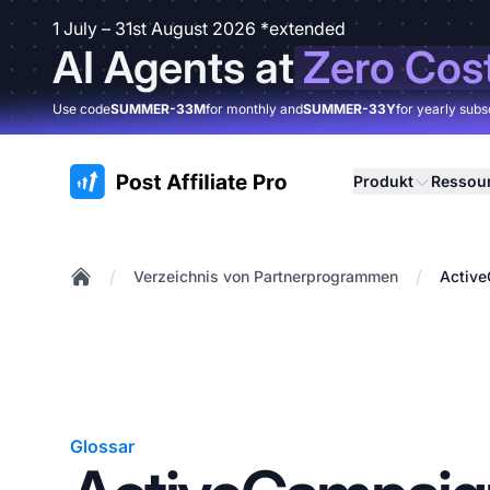
1 July – 31st August 2026 *extended
AI Agents at
Zero Cos
Use code
SUMMER-33M
for monthly and
SUMMER-33Y
for yearly subs
:site.title
Produkt
Ressou
/
/
Verzeichnis von Partnerprogrammen
Active
Home
Glossar