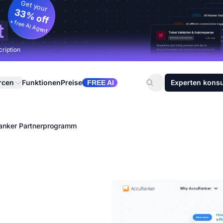
Get your
33% off
+ free AI Agent
t
cription
rcen
Funktionen
Preise
Experten konsu
FREE AI
anker Partnerprogramm