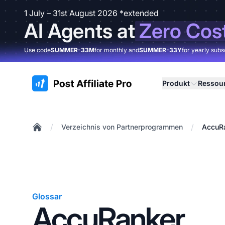
1 July – 31st August 2026 *extended
AI Agents at
Zero Cos
Use code
SUMMER-33M
for monthly and
SUMMER-33Y
for yearly subs
:site.title
Produkt
Ressou
/
/
Verzeichnis von Partnerprogrammen
AccuR
Home
Glossar
AccuRanker