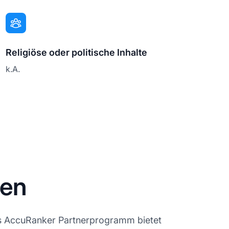
Religiöse oder politische Inhalte
k.A.
gen
as AccuRanker Partnerprogramm bietet