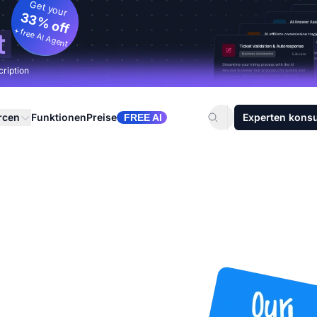
Get your
33% off
+ free AI Agent
t
cription
rcen
Funktionen
Preise
Experten konsu
FREE AI