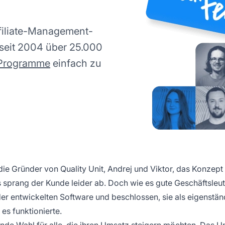
filiate-Management-
e seit 2004 über 25.000
e-Programme
einfach zu
die Gründer von Quality Unit, Andrej und Viktor, das Konzep
 sprang der Kunde leider ab. Doch wie es gute Geschäftsleute
r entwickelten Software und beschlossen, sie als eigenstän
es funktionierte.
ührende Wahl für alle, die ihren Umsatz steigern möchten. Da