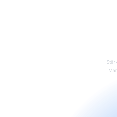
Ent
Stär
Man