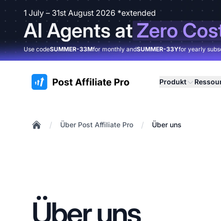
1 July – 31st August 2026 *extended
AI Agents at
Zero Cos
Use code
SUMMER-33M
for monthly and
SUMMER-33Y
for yearly subs
:site.title
Produkt
Ressou
/
/
Über Post Affiliate Pro
Über uns
Home
Über uns