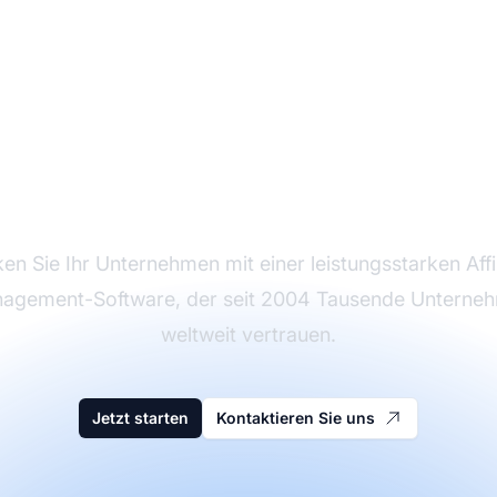
decken Sie Post Affil
Pro
ken Sie Ihr Unternehmen mit einer leistungsstarken Affil
agement-Software, der seit 2004 Tausende Unterne
weltweit vertrauen.
Jetzt starten
Kontaktieren Sie uns