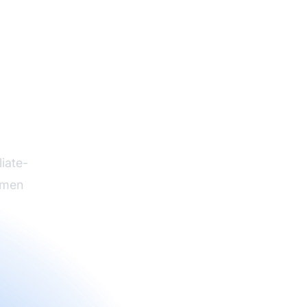
iate
iate-
hmen