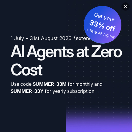
Get your
33% off
+ free AI Agent
1 July – 31st August 2026 *extended
AI Agents at Zero
Cost
Use code
SUMMER-33M
for monthly and
SUMMER-33Y
for yearly subscription