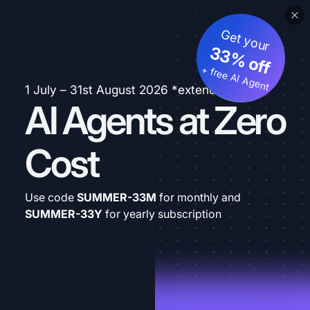
Get your
33% off
+ free AI Agent
1 July – 31st August 2026 *extended
AI Agents at Zero
Cost
Use code
SUMMER-33M
for monthly and
SUMMER-33Y
for yearly subscription