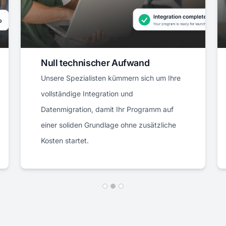
Vollständig risikofrei
Probieren Sie Post Affiliate Pro 30 Tage
lang risikofrei aus. Nicht zufrieden? Wir
erstatten Ihnen den vollen Betrag zurück.
Keine Fragen gestellt.