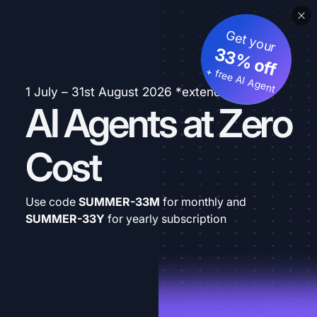
Get your
33% off
+ free AI Agent
1 July – 31st August 2026 *extended
AI Agents at Zero
Cost
Use code
SUMMER-33M
for monthly and
SUMMER-33Y
for yearly subscription