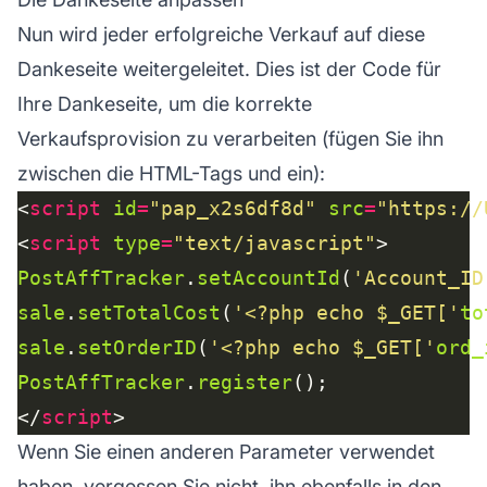
Nun wird jeder erfolgreiche Verkauf auf diese
Dankeseite weitergeleitet. Dies ist der Code für
Ihre Dankeseite, um die korrekte
Verkaufsprovision zu verarbeiten (fügen Sie ihn
zwischen die HTML-Tags und ein):
<
script
id
=
"pap_x2s6df8d"
src
=
"https://
<
script
type
=
"text/javascript"
PostAffTracker
.
setAccountId
(
'Account_ID
sale
.
setTotalCost
(
'<?php echo $_GET['
to
sale
.
setOrderID
(
'<?php echo $_GET['
ord_
PostAffTracker
.
register
</
script
Wenn Sie einen anderen Parameter verwendet
haben, vergessen Sie nicht, ihn ebenfalls in den