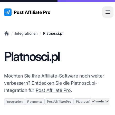
:site.title
Hau
/
/
Integrationen
Platnosci.pl
Home
Platnosci.pl
Möchten Sie Ihre Affiliate-Software noch weiter
verbessern? Entdecken Sie die Platnosci.pl-
Integration für
Post Affiliate Pro
.
+1 mehr
Integration
Payments
PostAffiliatePro
Platnosci