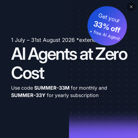
Get your
33% off
+ free AI Agent
1 July – 31st August 2026 *extended
AI Agents at Zero
Cost
Use code
SUMMER-33M
for monthly and
SUMMER-33Y
for yearly subscription