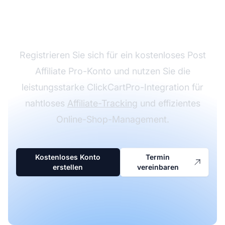
Shop mit ClickCartPro-
Integration
Registrieren Sie sich für ein kostenloses Post
Affiliate Pro-Konto und nutzen Sie die
leistungsstarke ClickCartPro-Integration für
nahtloses
Affiliate-Tracking
und effizientes
Online-Shop-Management.
Kostenloses Konto
Termin
erstellen
vereinbaren