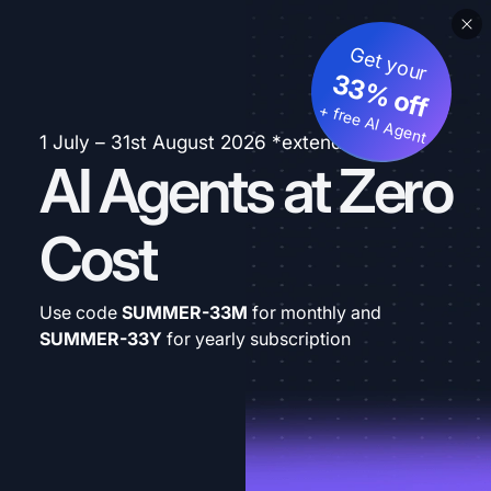
Get your
33% off
+ free AI Agent
1 July – 31st August 2026 *extended
AI Agents at Zero
Cost
Use code
SUMMER-33M
for monthly and
SUMMER-33Y
for yearly subscription