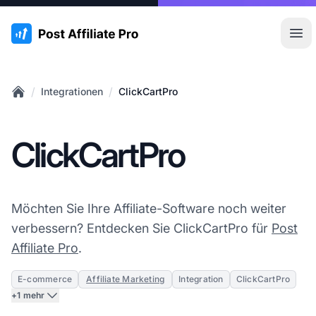
:site.title
Hau
/
/
Integrationen
ClickCartPro
Home
ClickCartPro
Möchten Sie Ihre Affiliate-Software noch weiter
verbessern? Entdecken Sie ClickCartPro für
Post
Affiliate Pro
.
E-commerce
Affiliate Marketing
Integration
ClickCartPro
+1 mehr