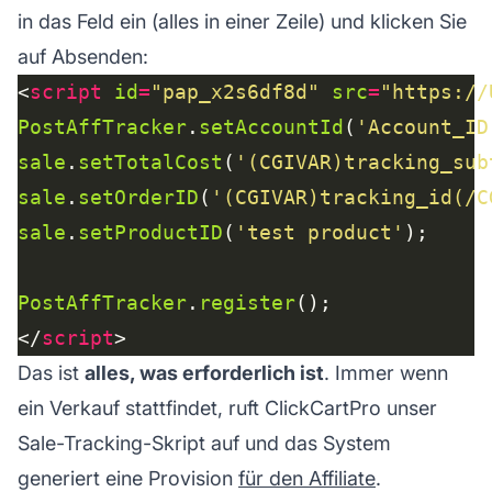
in das Feld ein (alles in einer Zeile) und klicken Sie
auf Absenden:
<
script
id
=
"pap_x2s6df8d"
src
=
"https://
PostAffTracker
.
setAccountId
(
'Account_ID
sale
.
setTotalCost
(
'(CGIVAR)tracking_sub
sale
.
setOrderID
(
'(CGIVAR)tracking_id(/C
sale
.
setProductID
(
'test product'
PostAffTracker
.
register
</
script
Das ist
alles, was erforderlich ist
. Immer wenn
ein Verkauf stattfindet, ruft ClickCartPro unser
Sale-Tracking-Skript auf und das System
generiert eine Provision
für den Affiliate
.