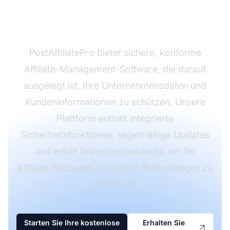
Sicherheit auf
Enterprise-Niveau
PostAffiliatePro bietet sichere, konforme
Affiliate-Management-Software, die darauf
ausgelegt ist, Ihre Unternehmensdaten und
Kundeninformationen zu schützen. Unsere
Plattform enthält integrierte
Sicherheitsfunktionen, regelmäßige Updates
und erfüllt Branchenstandards, um Ihr
Affiliate-Netzwerk
vor Cyber-Bedrohungen zu
schützen.
Starten Sie Ihre kostenlose
Erhalten Sie