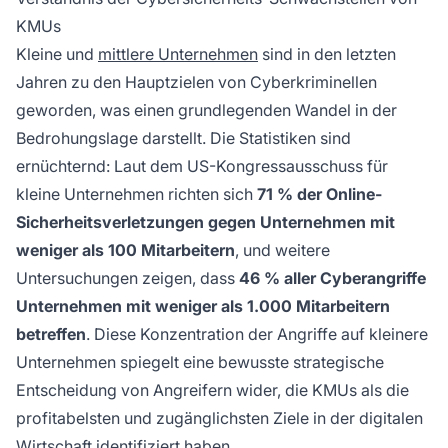
volumenbasierter Angriffe, bei denen
KMUs
Cyberkriminelle von vielen Unternehmen
Kleine und
mittlere Unternehmen
sind in den letzten
gleichzeitig geringe Zahlungen erpressen,
Jahren zu den Hauptzielen von Cyberkriminellen
besonders gefährdet.
geworden, was einen grundlegenden Wandel in der
Bedrohungslage darstellt. Die Statistiken sind
ernüchternd: Laut dem US-Kongressausschuss für
kleine Unternehmen richten sich
71 % der Online-
Sicherheitsverletzungen gegen Unternehmen mit
weniger als 100 Mitarbeitern
, und weitere
Untersuchungen zeigen, dass
46 % aller Cyberangriffe
Unternehmen mit weniger als 1.000 Mitarbeitern
betreffen
. Diese Konzentration der Angriffe auf kleinere
Unternehmen spiegelt eine bewusste strategische
Entscheidung von Angreifern wider, die KMUs als die
profitabelsten und zugänglichsten Ziele in der digitalen
Wirtschaft identifiziert haben.