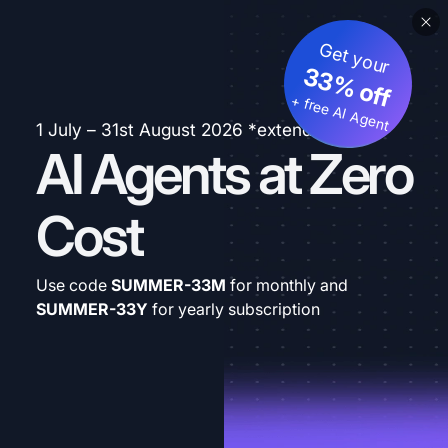
Get your
33% off
+ free AI Agent
1 July – 31st August 2026 *extended
AI Agents at Zero
Cost
Use code
SUMMER-33M
for monthly and
SUMMER-33Y
for yearly subscription