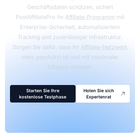
Geschäftsdaten schützen, sichert
PostAffiliatePro Ihr
Affiliate-Programm
mit
Enterprise-Sicherheit, automatisiertem
Tracking und zuverlässiger Infrastruktur.
Sorgen Sie dafür, dass Ihr
Affiliate-Netzwerk
stets geschützt ist und mit maximaler
Effizienz arbeitet.
Starten Sie Ihre
Holen Sie sich
kostenlose Testphase
Expertenrat