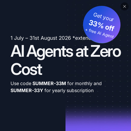
Get your
33% off
+ free AI Agent
1 July – 31st August 2026 *extended
AI Agents at Zero
Cost
Use code
SUMMER-33M
for monthly and
SUMMER-33Y
for yearly subscription