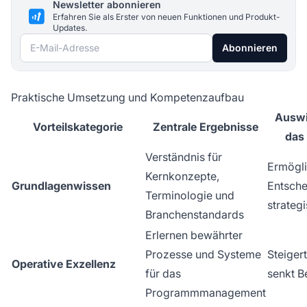
Newsletter abonnieren
Erfahren Sie als Erster von neuen Funktionen und Produkt-
Updates.
E-Mail-Adresse
Abonnieren
Praktische Umsetzung und Kompetenzaufbau
Auswi
Vorteilskategorie
Zentrale Ergebnisse
das
Verständnis für
Ermögli
Kernkonzepte,
Grundlagenwissen
Entsch
Terminologie und
strateg
Branchenstandards
Erlernen bewährter
Prozesse und Systeme
Steigert
Operative Exzellenz
für das
senkt B
Programmmanagement