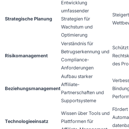
Entwicklung
umfassender
Steiger
Strategische Planung
Strategien für
Wettbew
Wachstum und
Optimierung
Verständnis für
Schützt 
Betrugserkennung und
Risikomanagement
Rechtsk
Compliance-
des Pr
Anforderungen
Aufbau starker
Verbesse
Affiliate-
Beziehungsmanagement
Bindun
Partnerschaften und
Perfor
Supportsysteme
Fördert
Wissen über Tools und
Automat
Technologieeinsatz
Plattformen für
datenba