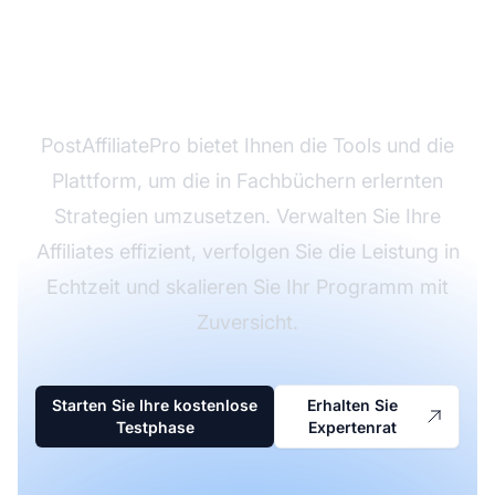
Programm zu
optimieren?
PostAffiliatePro bietet Ihnen die Tools und die
Plattform, um die in Fachbüchern erlernten
Strategien umzusetzen. Verwalten Sie Ihre
Affiliates effizient, verfolgen Sie die Leistung in
Echtzeit und skalieren Sie Ihr Programm mit
Zuversicht.
Starten Sie Ihre kostenlose
Erhalten Sie
Testphase
Expertenrat