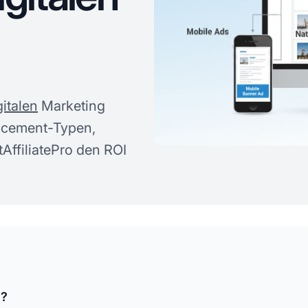
gitalen
Marketing
lacement-Typen,
tAffiliatePro den ROI
g?