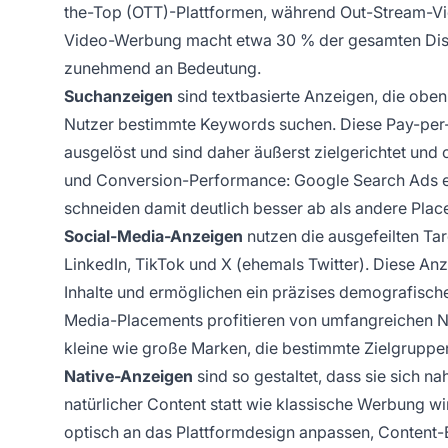
the-Top (OTT)-Plattformen, während Out-Stream-Vide
Video-Werbung macht etwa 30 % der gesamten Displ
zunehmend an Bedeutung.
Suchanzeigen
sind textbasierte Anzeigen, die obe
Nutzer bestimmte Keywords suchen. Diese Pay-per-
ausgelöst und sind daher äußerst zielgerichtet und
und Conversion-Performance: Google Search Ads er
schneiden damit deutlich besser ab als andere Pla
Social-Media-Anzeigen
nutzen die ausgefeilten Ta
LinkedIn, TikTok und X (ehemals Twitter). Diese Anz
Inhalte und ermöglichen ein präzises demografische
Media-Placements profitieren von umfangreichen Nu
kleine wie große Marken, die bestimmte Zielgrupp
Native-Anzeigen
sind so gestaltet, dass sie sich na
natürlicher Content statt wie klassische Werbung w
optisch an das Plattformdesign anpassen, Content-