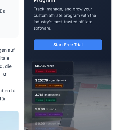
Program
Track, manage, and grow your
 Es
custom affiliate program with the
industry's most trusted affiliate
software.
Start Free Trial
gen auf
itale
d, die
ist
aben für
für