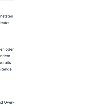
gnetsten
eutet,
len oder
sendem
bereits
altende
nd Over-