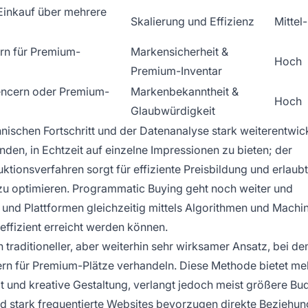
Einkauf über mehrere
Skalierung und Effizienz
Mittel
ern für Premium-
Markensicherheit &
Hoch
Premium-Inventar
uencern oder Premium-
Markenbekanntheit &
Hoch
Glaubwürdigkeit
ischen Fortschritt und der Datenanalyse stark weiterentwick
den, in Echtzeit auf einzelne Impressionen zu bieten; der
tionsverfahren sorgt für effiziente Preisbildung und erlaubt
zu optimieren. Programmatic Buying geht noch weiter und
und Plattformen gleichzeitig mittels Algorithmen und Machi
effizient erreicht werden können.
traditioneller, aber weiterhin sehr wirksamer Ansatz, bei d
cern für Premium-Plätze verhandeln. Diese Methode bietet me
ät und kreative Gestaltung, verlangt jedoch meist größere Bu
d stark frequentierte Websites bevorzugen direkte Beziehu