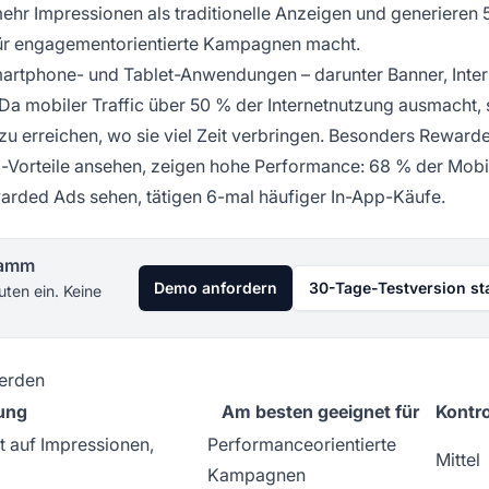
hr Impressionen als traditionelle Anzeigen und generieren 5
 für engagementorientierte Kampagnen macht.
rtphone- und Tablet-Anwendungen – darunter Banner, Interst
 mobiler Traffic über 50 % der Internetnutzung ausmacht, 
zu erreichen, wo sie viel Zeit verbringen. Besonders Reward
pp-Vorteile ansehen, zeigen hohe Performance: 68 % der Mobi
arded Ads sehen, tätigen 6-mal häufiger In-App-Käufe.
gramm
Demo anfordern
30-Tage-Testversion st
uten ein. Keine
werden
ung
Am besten geeignet für
Kontro
t auf Impressionen,
Performanceorientierte
Mittel
Kampagnen