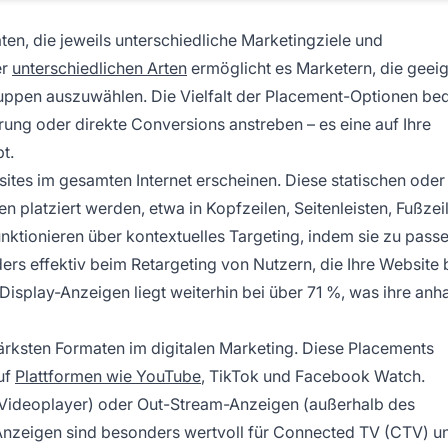
en, die jeweils unterschiedliche Marketingziele und
er
unterschiedlichen Arten
ermöglicht es Marketern, die geei
uppen auszuwählen. Die Vielfalt der Placement-Optionen bed
ung oder direkte Conversions anstreben – es eine auf Ihre
t.
sites im gesamten Internet erscheinen. Diese statischen oder
 platziert werden, etwa in Kopfzeilen, Seitenleisten, Fußzei
unktionieren über kontextuelles Targeting, indem sie zu pas
rs effektiv beim Retargeting von Nutzern, die Ihre Website 
Display-Anzeigen liegt weiterhin bei über 71 %, was ihre anh
ksten Formaten im digitalen Marketing. Diese Placements
uf
Plattformen wie YouTube
, TikTok und Facebook Watch.
Videoplayer) oder Out-Stream-Anzeigen (außerhalb des
Anzeigen sind besonders wertvoll für Connected TV (CTV) u