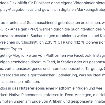
os Flexibilität für Publisher ohne eigene Videoplayer biete
ay-Ausgaben aus und gewinnt in digitalen Marketingstrate
n oder unten auf Suchmaschinenergebnisseiten erscheinen, 
Click-Anzeigen (PPC) werden durch die Suchintention des 
 conversionsstark. Suchanzeigen dominieren weiterhin bei Kl
reichen durchschnittlich 2,35 % CTR und 4,12 % Conversio
cement-Typen.
rgeting-Möglichkeiten von
Plattformen wie Facebook
, Instag
eigen erscheinen direkt im Feed, in Stories oder als gespons
s, verhaltensbezogenes und interessenbasiertes Targeting. 
tzerdaten und algorithmischer Optimierung, was sie ideal m
en ansprechen möchten.
htlos in das Nutzererlebnis einer Plattform einfügen und wie
irken. Native Placements umfassen In-Feed-Anzeigen, die sic
Empfehlungen am Ende von Artikeln und gesponserte Inhalte,