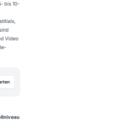
- bis 10-
itials,
sind
ed Video
le-
arten
llniveau