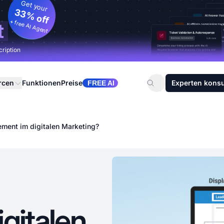
Get your
33% off
+ free AI Agent
t
cription
rcen
Funktionen
Preise
Experten konsu
FREE AI
ment im digitalen Marketing?
gitalen