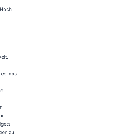
-Hoch
elt.
 es, das
ne
em
hr
dgets
ngen zu