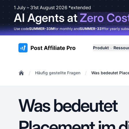
1 July – 31st August 2026 *extended
AI Agents at
Zero Cos
Use code
SUMMER-33M
for monthly and
SUMMER-33Y
for yearly subs
:site.title
Produkt
Ressou
/
/
Häufig gestellte Fragen
Was bedeutet Place
Home
Was bedeutet
Placement im di