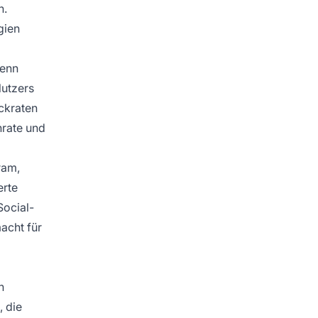
n.
gien
wenn
Nutzers
ickraten
nrate und
ram,
erte
Social-
acht für
h
 die