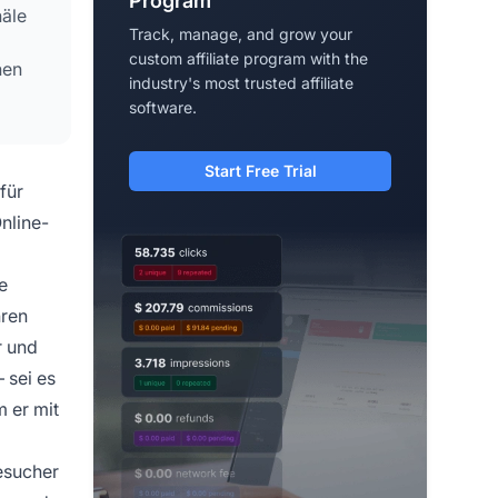
Program
näle
Track, manage, and grow your
custom affiliate program with the
nen
industry's most trusted affiliate
software.
Start Free Trial
für
nline-
e
hren
r und
 sei es
 er mit
esucher