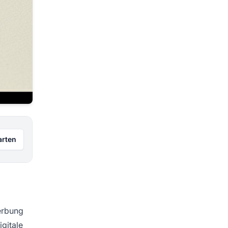
arten
Werbung
igitale