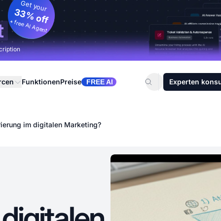
Get your
33% off
+ free AI Agent
t
cription
rcen
Funktionen
Preise
Experten konsu
FREE AI
ierung im digitalen Marketing?
digitalen