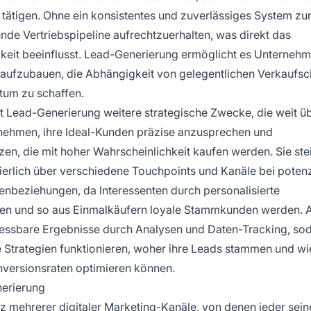
ätigen. Ohne ein konsistentes und zuverlässiges System zu
nde Vertriebspipeline aufrechtzuerhalten, was direkt das
keit beeinflusst. Lead-Generierung ermöglicht es Unternehm
 aufzubauen, die Abhängigkeit von gelegentlichen Verkaufs
stum zu schaffen.
lt Lead-Generierung weitere strategische Zwecke, die weit üb
ernehmen, ihre Ideal-Kunden präzise anzusprechen und
en, die mit hoher Wahrscheinlichkeit kaufen werden. Sie stei
erlich über verschiedene Touchpoints und Kanäle bei potenz
denbeziehungen, da Interessenten durch personalisierte
rden und so aus Einmalkäufern loyale Stammkunden werden.
 messbare Ergebnisse durch Analysen und Daten-Tracking, so
Strategien funktionieren, woher ihre Leads stammen und w
versionsraten optimieren können.
nerierung
z mehrerer digitaler Marketing-Kanäle, von denen jeder sein