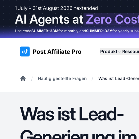
1 July – 31st August 2026 *extended
AI Agents at
Zero Cos
Use code
SUMMER-33M
for monthly and
SUMMER-33Y
for yearly subs
:site.title
Produkt
Ressou
/
/
Häufig gestellte Fragen
Was ist Lead-Gener
Home
Was ist Lead-
Generierung im 