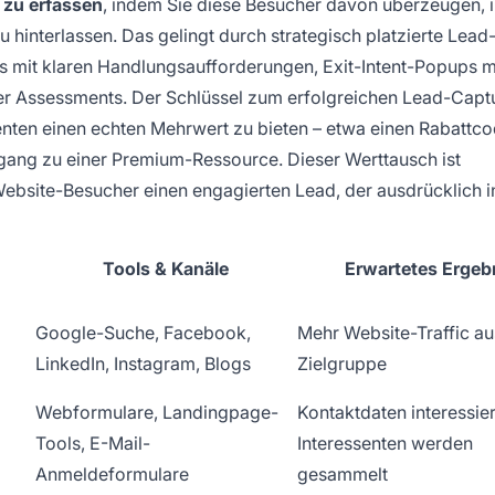
 zu erfassen
, indem Sie diese Besucher davon überzeugen, i
 hinterlassen. Das gelingt durch strategisch platzierte Lead
mit klaren Handlungsaufforderungen, Exit-Intent-Popups m
er Assessments. Der Schlüssel zum erfolgreichen Lead-Captu
senten einen echten Mehrwert zu bieten – etwa einen Rabattco
ugang zu einer Premium-Ressource. Dieser Werttausch ist
ebsite-Besucher einen engagierten Lead, der ausdrücklich in
Tools & Kanäle
Erwartetes Ergeb
Google-Suche, Facebook,
Mehr Website-Traffic au
LinkedIn, Instagram, Blogs
Zielgruppe
Webformulare, Landingpage-
Kontaktdaten interessier
Tools, E-Mail-
Interessenten werden
Anmeldeformulare
gesammelt