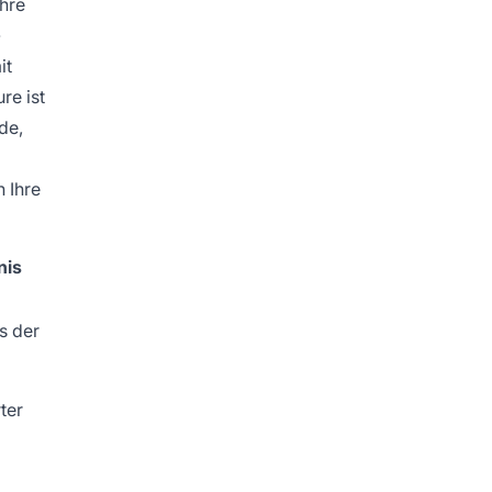
hre
-
it
re ist
de,
 Ihre
nis
s der
ter