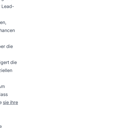
r Lead-
en,
chancen
er die
gert die
iellen
 Am
dass
ie
sie ihre
e