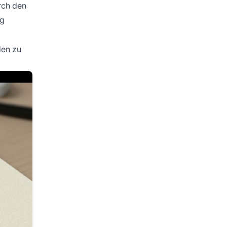
rch den
ng
den zu