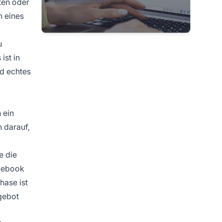
ten oder
n eines
u
ist in
nd echtes
 ein
h darauf,
e die
acebook
hase ist
ngebot