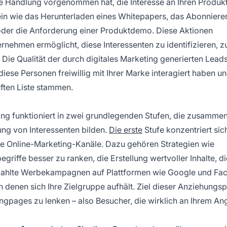
ste Handlung vorgenommen hat, die Interesse an Ihren Produk
sein wie das Herunterladen eines Whitepapers, das Abonniere
 oder die Anforderung einer Produktdemo. Diese Aktionen
ernehmen ermöglicht, diese Interessenten zu identifizieren, z
Die Qualität der durch digitales Marketing generierten Leads 
diese Personen freiwillig mit Ihrer Marke interagiert haben u
uften Liste stammen.
ng funktioniert in zwei grundlegenden Stufen, die zusammen
ng von Interessenten bilden.
Die erste
Stufe konzentriert sic
e Online-Marketing-Kanäle. Dazu gehören Strategien wie
iffe besser zu ranken, die Erstellung wertvoller Inhalte, di
bezahlte Werbekampagnen auf Plattformen wie Google und F
n denen sich Ihre Zielgruppe aufhält. Ziel dieser Anziehungsp
dingpages zu lenken – also Besucher, die wirklich an Ihrem A