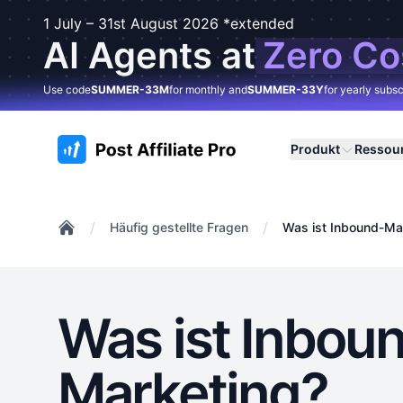
1 July – 31st August 2026 *extended
AI Agents at
Zero Co
Use code
SUMMER-33M
for monthly and
SUMMER-33Y
for yearly subsc
:site.title
Produkt
Ressou
/
/
Häufig gestellte Fragen
Was ist Inbound-Ma
Home
Was ist Inbou
Marketing?