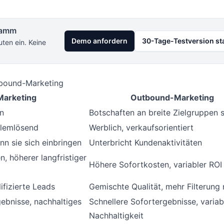
gramm
Demo anfordern
30-Tage-Testversion st
uten ein. Keine
tbound-Marketing
Marketing
Outbound-Marketing
n
Botschaften an breite Zielgruppen 
oblemlösend
Werblich, verkaufsorientiert
n sie sich einbringen
Unterbricht Kundenaktivitäten
, höherer langfristiger
Höhere Sofortkosten, variabler ROI
ifizierte Leads
Gemischte Qualität, mehr Filterung 
bnisse, nachhaltiges
Schnellere Sofortergebnisse, variab
Nachhaltigkeit