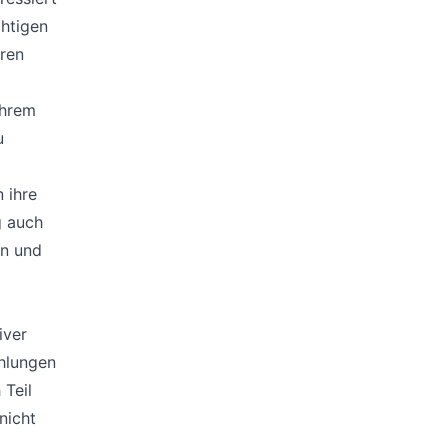
chtigen
eren
Ihrem
u
 ihre
g auch
en und
iver
hlungen
 Teil
nicht