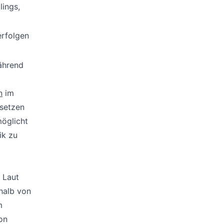
lings,
erfolgen
ährend
n
im
 setzen
möglicht
ik zu
 Laut
halb von
m
on