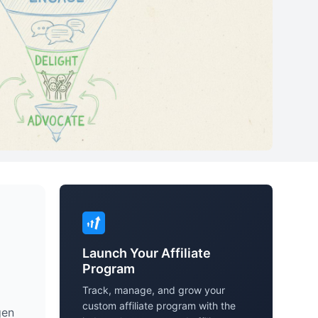
Launch Your Affiliate
Program
Track, manage, and grow your
custom affiliate program with the
gen