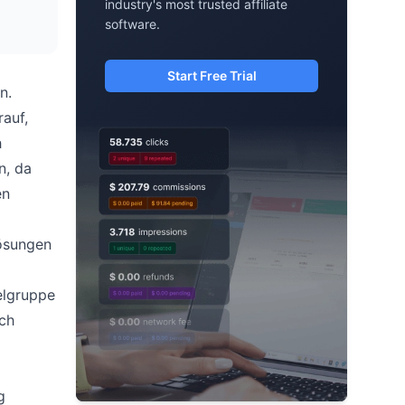
industry's most trusted affiliate
software.
Start Free Trial
n.
auf,
h
n, da
en
Lösungen
ielgruppe
ich
g