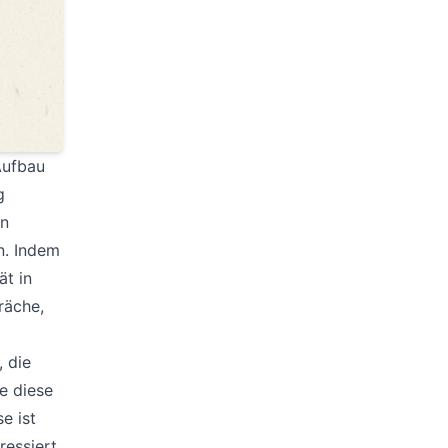
Aufbau
g
en
n. Indem
ät in
räche,
, die
ie diese
e ist
ressiert