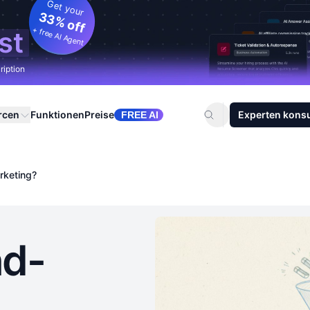
Get your
33% off
+ free AI Agent
st
ription
rcen
Funktionen
Preise
Experten konsu
FREE AI
rketing?
nd-