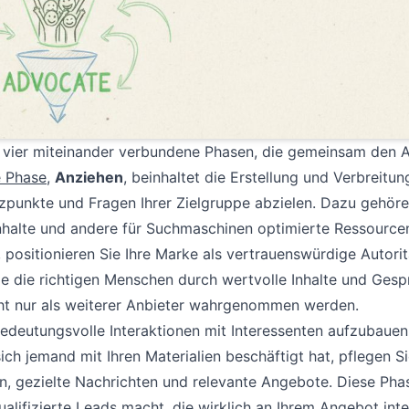
r vier miteinander verbundene Phasen, die gemeinsam den 
e Phase
,
Anziehen
, beinhaltet die Erstellung und Verbreitun
erzpunkte und Fragen Ihrer Zielgruppe abzielen. Dazu gehör
Inhalte und andere für Suchmaschinen optimierte Ressource
positionieren Sie Ihre Marke als vertrauenswürdige Autorit
e die richtigen Menschen durch wertvolle Inhalte und Gesp
cht nur als weiterer Anbieter wahrgenommen werden.
bedeutungsvolle Interaktionen mit Interessenten aufzubauen
ich jemand mit Ihren Materialien beschäftigt hat, pflegen S
, gezielte Nachrichten und relevante Angebote. Diese Phas
lifizierte Leads macht, die wirklich an Ihrem Angebot inte