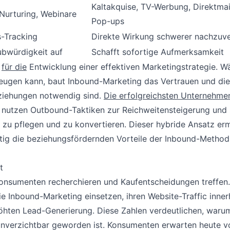
Kaltakquise, TV-Werbung, Direktmai
Nurturing, Webinare
Pop-ups
ns-Tracking
Direkte Wirkung schwerer nachzuv
ubwürdigkeit auf
Schafft sofortige Aufmerksamkeit
d
für die
Entwicklung einer effektiven Marketingstrategie. W
ugen kann, baut Inbound-Marketing das Vertrauen und die
eziehungen notwendig sind.
Die erfolgreichsten Unternehme
, nutzen Outbound-Taktiken zur Reichweitensteigerung und
n zu pflegen und zu konvertieren. Dieser hybride Ansatz er
eitig die beziehungsfördernden Vorteile der Inbound-Method
t
 Konsumenten recherchieren und Kaufentscheidungen treffen.
e Inbound-Marketing einsetzen, ihren Website-Traffic inner
öhten Lead-Generierung. Diese Zahlen verdeutlichen, waru
nverzichtbar geworden ist. Konsumenten erwarten heute v