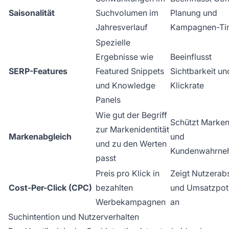
Saisonalität
Suchvolumen im
Planung und
Jahresverlauf
Kampagnen-Ti
Spezielle
Ergebnisse wie
Beeinflusst
SERP-Features
Featured Snippets
Sichtbarkeit un
und Knowledge
Klickrate
Panels
Wie gut der Begriff
Schützt Marke
zur Markenidentität
Markenabgleich
und
und zu den Werten
Kundenwahrne
passt
Preis pro Klick in
Zeigt Nutzerab
Cost-Per-Click (CPC)
bezahlten
und Umsatzpot
Werbekampagnen
an
Suchintention und Nutzerverhalten