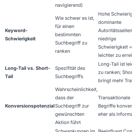
navigierend)
Hohe Schwierig
Wie schwer es ist,
dominante
für einen
Keyword-
Autoritätsseiten
bestimmten
Schwierigkeit
niedrige
Suchbegriff zu
Schwierigkeit 
ranken
leichter zu err
Long-Tail ist le
Long-Tail vs. Short-
Spezifität des
zu ranken; Shor
Tail
Suchbegriffs
bringt mehr Tra
Wahrscheinlichkeit,
dass der
Transaktionale
Konversionspotenzial
Suchbegriff zur
Begriffe konver
gewünschten
eher als inform
Aktion führt
Schwankungen im
Beeinflusst Con