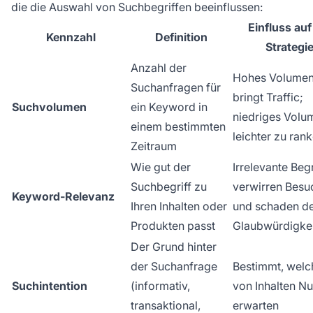
die die Auswahl von Suchbegriffen beeinflussen:
Einfluss auf
Kennzahl
Definition
Strategi
Anzahl der
Hohes Volume
Suchanfragen für
bringt Traffic;
Suchvolumen
ein Keyword in
niedriges Volum
einem bestimmten
leichter zu ran
Zeitraum
Wie gut der
Irrelevante Begr
Suchbegriff zu
verwirren Besu
Keyword-Relevanz
Ihren Inhalten oder
und schaden d
Produkten passt
Glaubwürdigkei
Der Grund hinter
der Suchanfrage
Bestimmt, welc
Suchintention
(informativ,
von Inhalten Nu
transaktional,
erwarten