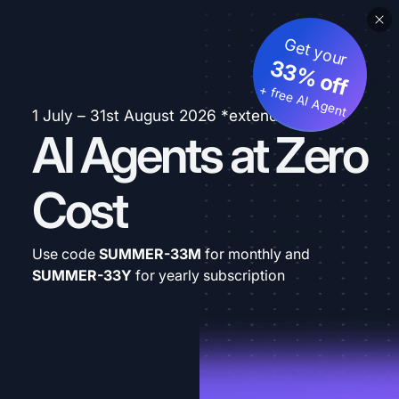
Get your
33% off
+ free AI Agent
1 July – 31st August 2026 *extended
AI Agents at Zero
Cost
Use code
SUMMER-33M
for monthly and
SUMMER-33Y
for yearly subscription