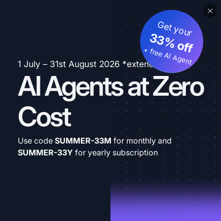
Get your
33% off
+ free AI Agent
1 July – 31st August 2026 *extended
AI Agents at Zero
Cost
Use code
SUMMER-33M
for monthly and
SUMMER-33Y
for yearly subscription