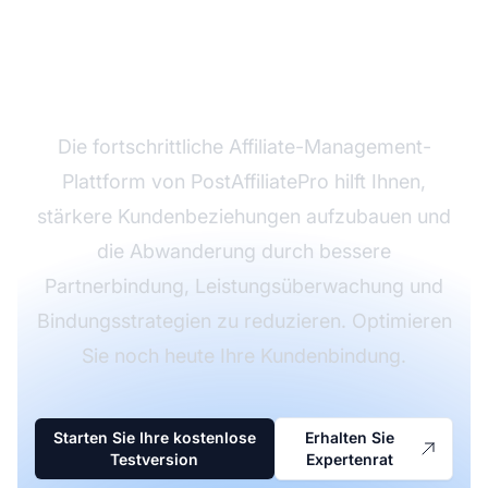
Kundenabwanderungsrat
zu senken?
Die fortschrittliche Affiliate-Management-
Plattform von PostAffiliatePro hilft Ihnen,
stärkere Kundenbeziehungen aufzubauen und
die Abwanderung durch bessere
Partnerbindung, Leistungsüberwachung und
Bindungsstrategien zu reduzieren. Optimieren
Sie noch heute Ihre Kundenbindung.
Starten Sie Ihre kostenlose
Erhalten Sie
Testversion
Expertenrat