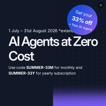
Get your
33% off
+ free AI Agent
1 July – 31st August 2026 *extended
AI Agents at Zero
Cost
Use code
SUMMER-33M
for monthly and
SUMMER-33Y
for yearly subscription