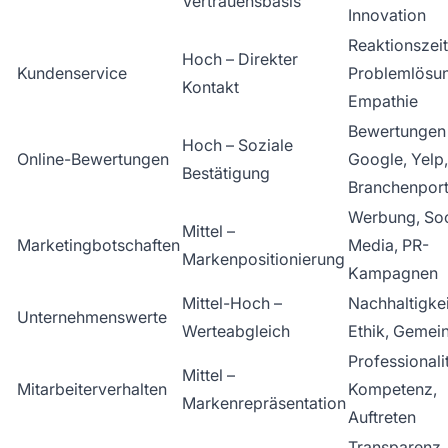
Vertrauensbasis
Innovation
Reaktionszeit
Hoch – Direkter
Kundenservice
Problemlösu
Kontakt
Empathie
Bewertungen
Hoch – Soziale
Online-Bewertungen
Google, Yelp,
Bestätigung
Branchenport
Werbung, Soc
Mittel –
Marketingbotschaften
Media, PR-
Markenpositionierung
Kampagnen
Mittel-Hoch –
Nachhaltigkei
Unternehmenswerte
Werteabgleich
Ethik, Gemei
Professionalit
Mittel –
Mitarbeiterverhalten
Kompetenz,
Markenrepräsentation
Auftreten
Transparenz,