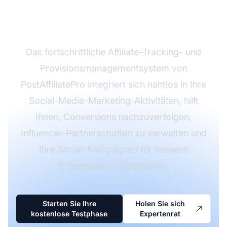
Marketing-ROI mit
PostAffiliatePro
Das fortschrittliche Affiliate-Tracking- und
Provisionsmanagementsystem von
PostAffiliatePro integriert sich nahtlos in Ihre
Social-Media-Marketing-Aktivitäten, hilft
Ihnen, Conversions nachzuverfolgen,
Influencer-Partnerschaften zu verwalten und
Ihre Social-Kampagnen für bessere
Ergebnisse zu optimieren.
Starten Sie Ihre
Holen Sie sich
kostenlose Testphase
Expertenrat