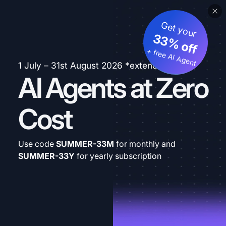
Get your
33% off
+ free AI Agent
1 July – 31st August 2026 *extended
AI Agents at Zero
Cost
Use code
SUMMER-33M
for monthly and
SUMMER-33Y
for yearly subscription