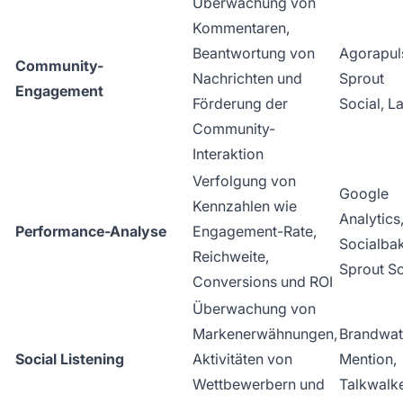
Überwachung von
Kommentaren,
Beantwortung von
Agorapul
Community-
Nachrichten und
Sprout
Engagement
Förderung der
Social, La
Community-
Interaktion
Verfolgung von
Google
Kennzahlen wie
Analytics
Performance-Analyse
Engagement-Rate,
Socialbak
Reichweite,
Sprout So
Conversions und ROI
Überwachung von
Markenerwähnungen,
Brandwat
Social Listening
Aktivitäten von
Mention,
Wettbewerbern und
Talkwalk