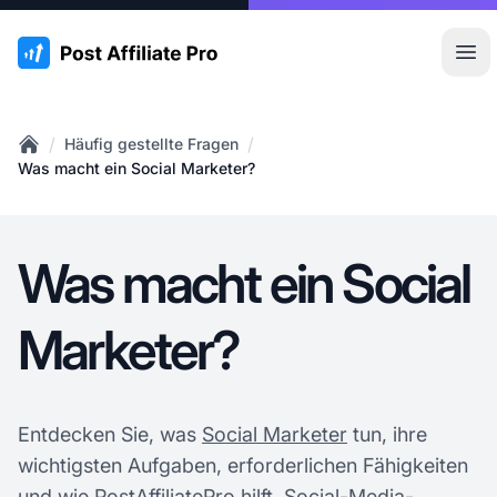
:site.title
Hau
/
/
Häufig gestellte Fragen
Home
Was macht ein Social Marketer?
Was macht ein Social
Marketer?
Entdecken Sie, was
Social Marketer
tun, ihre
wichtigsten Aufgaben, erforderlichen Fähigkeiten
und wie PostAffiliatePro hilft, Social-Media-