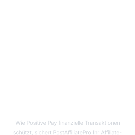
Schützen Sie Ihr
Unternehmen mit
PostAffiliatePros
fortschrittlicher
Betrugsprävention
Wie Positive Pay finanzielle Transaktionen
schützt, sichert PostAffiliatePro Ihr
Affiliate-