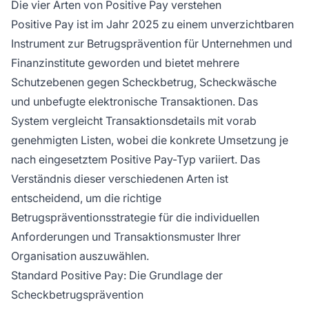
Die vier Arten von Positive Pay verstehen
bietet unterschiedliche Schutzstufen vor
Positive Pay ist im Jahr 2025 zu einem unverzichtbaren
Betrug, die auf spezifische
Instrument zur Betrugsprävention für Unternehmen und
Geschäftsbedürfnisse und Transaktionsarten
Finanzinstitute geworden und bietet mehrere
zugeschnitten sind.
Schutzebenen gegen Scheckbetrug, Scheckwäsche
und unbefugte elektronische Transaktionen. Das
System vergleicht Transaktionsdetails mit vorab
genehmigten Listen, wobei die konkrete Umsetzung je
nach eingesetztem Positive Pay-Typ variiert. Das
Verständnis dieser verschiedenen Arten ist
entscheidend, um die richtige
Betrugspräventionsstrategie für die individuellen
Anforderungen und Transaktionsmuster Ihrer
Organisation auszuwählen.
Standard Positive Pay: Die Grundlage der
Scheckbetrugsprävention