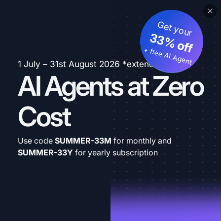
Get your
33% off
+ free AI Agent
1 July – 31st August 2026 *extended
AI Agents at Zero
Cost
Use code
SUMMER-33M
for monthly and
SUMMER-33Y
for yearly subscription