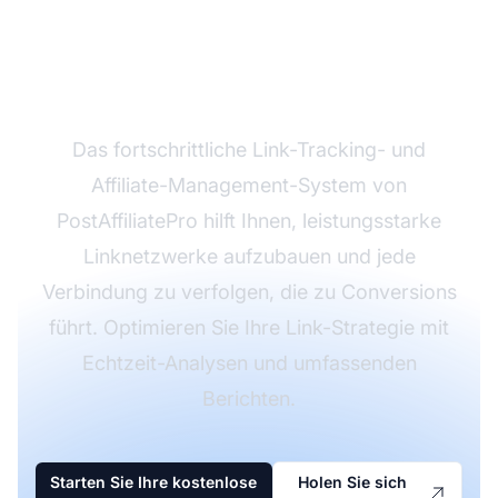
Link-Strategie mit
PostAffiliatePro
Das fortschrittliche Link-Tracking- und
Affiliate-Management-System von
PostAffiliatePro hilft Ihnen, leistungsstarke
Linknetzwerke aufzubauen und jede
Verbindung zu verfolgen, die zu Conversions
führt. Optimieren Sie Ihre Link-Strategie mit
Echtzeit-Analysen und umfassenden
Berichten.
Starten Sie Ihre kostenlose
Holen Sie sich