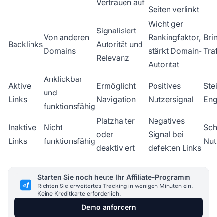
Vertrauen auf
Seiten verlinkt
Wichtiger
Signalisiert
Von anderen
Rankingfaktor,
Bri
Backlinks
Autorität und
Domains
stärkt Domain-
Traf
Relevanz
Autorität
Anklickbar
Aktive
Ermöglicht
Positives
Ste
und
Links
Navigation
Nutzersignal
En
funktionsfähig
Platzhalter
Negatives
Inaktive
Nicht
Sch
oder
Signal bei
Links
funktionsfähig
Nut
deaktiviert
defekten Links
Starten Sie noch heute Ihr Affiliate-Programm
Richten Sie erweitertes Tracking in wenigen Minuten ein.
Keine Kreditkarte erforderlich.
Demo anfordern