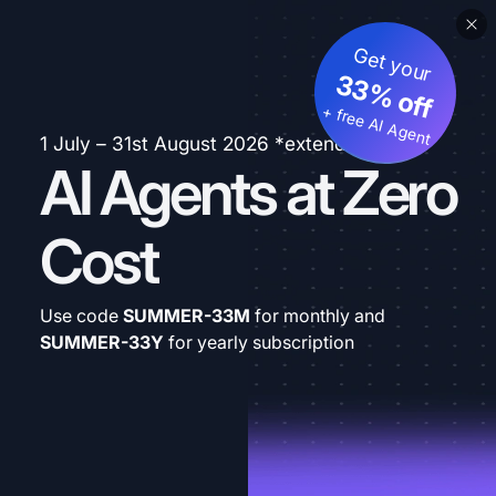
Get your
33% off
+ free AI Agent
1 July – 31st August 2026 *extended
AI Agents at Zero
Cost
Use code
SUMMER-33M
for monthly and
SUMMER-33Y
for yearly subscription