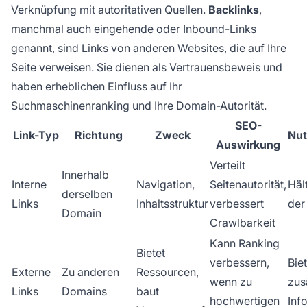
Verknüpfung mit autoritativen Quellen.
Backlinks
,
manchmal auch eingehende oder Inbound-Links
genannt, sind Links von anderen Websites, die auf Ihre
Seite verweisen. Sie dienen als Vertrauensbeweis und
haben erheblichen Einfluss auf Ihr
Suchmaschinenranking und Ihre Domain-Autorität.
SEO-
Link-Typ
Richtung
Zweck
Nut
Auswirkung
Verteilt
Innerhalb
Interne
Navigation,
Seitenautorität,
Häl
derselben
Links
Inhaltsstruktur
verbessert
der
Domain
Crawlbarkeit
Kann Ranking
Bietet
verbessern,
Biet
Externe
Zu anderen
Ressourcen,
wenn zu
zus
Links
Domains
baut
hochwertigen
Inf