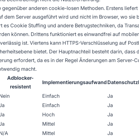
e gegenüber anderen cookie-losen Methoden. Erstens liefert 
f dem Server ausgeführt wird und nicht im Browser, wo sie b
t es Cookie Stuffing und andere Betrugstechniken, da Trans
den können. Drittens funktioniert es einwandfrei auf mobile
verlässig ist. Viertens kann HTTPS-Verschlüsselung auf Pos
erheitsebene bietet. Der Hauptnachteil besteht darin, dass 
erung erfordert, da es in der Regel Änderungen am Server-
otwendig macht.
Adblocker-
Implementierungsaufwand
Datenschutz
resistent
Nein
Einfach
Ja
Ja
Einfach
Ja
Ja
Hoch
Ja
Ja
Mittel
Ja
N/A
Mittel
Ja