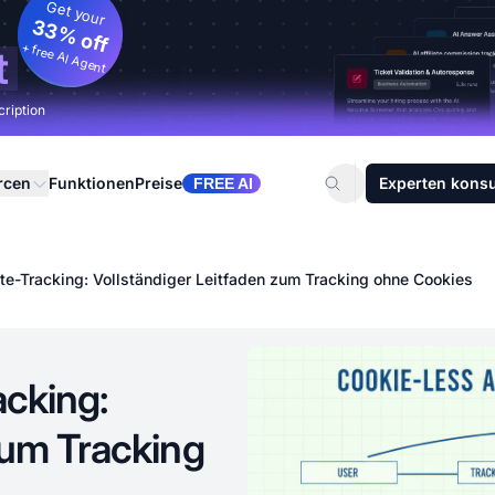
Get your
33% off
+ free AI Agent
t
cription
rcen
Funktionen
Preise
Experten konsu
FREE AI
ate-Tracking: Vollständiger Leitfaden zum Tracking ohne Cookies
acking:
zum Tracking