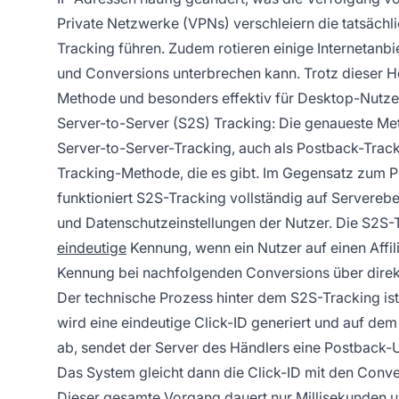
Private Netzwerke (VPNs) verschleiern die tatsäch
Tracking führen. Zudem rotieren einige Internetanb
und Conversions unterbrechen kann. Trotz dieser H
Methode und besonders effektiv für Desktop-Nut
Server-to-Server (S2S) Tracking: Die genaueste M
Server-to-Server-Tracking, auch als Postback-Tracki
Tracking-Methode, die es gibt. Im Gegensatz zum Pi
funktioniert S2S-Tracking vollständig auf Server
und Datenschutzeinstellungen der Nutzer. Die S2S
eindeutige
Kennung, wenn ein Nutzer auf einen Affili
Kennung bei nachfolgenden Conversions über dire
Der technische Prozess hinter dem S2S-Tracking ist 
wird eine eindeutige Click-ID generiert und auf de
ab, sendet der Server des Händlers eine Postback-U
Das System gleicht dann die Click-ID mit den Conv
Dieser gesamte Vorgang dauert nur Millisekunden un