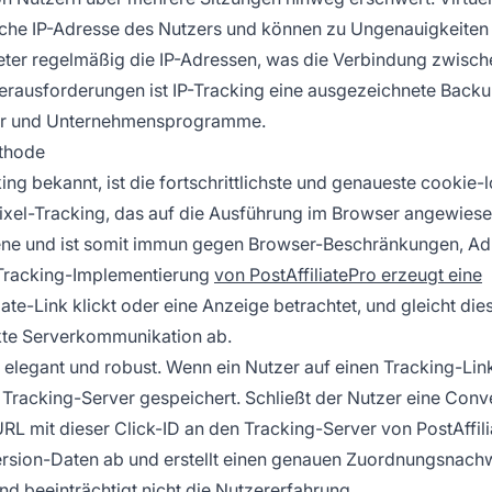
liche IP-Adresse des Nutzers und können zu Ungenauigkeiten
ieter regelmäßig die IP-Adressen, was die Verbindung zwisch
erausforderungen ist IP-Tracking eine ausgezeichnete Back
zer und Unternehmensprogramme.
ethode
ng bekannt, ist die fortschrittlichste und genaueste cookie-
xel-Tracking, das auf die Ausführung im Browser angewiesen
ebene und ist somit immun gegen Browser-Beschränkungen, A
-Tracking-Implementierung
von PostAffiliatePro erzeugt eine
ate-Link klickt oder eine Anzeige betrachtet, und gleicht die
kte Serverkommunikation ab.
elegant und robust. Wenn ein Nutzer auf einen Tracking-Link 
m Tracking-Server gespeichert. Schließt der Nutzer eine Conv
RL mit dieser Click-ID an den Tracking-Server von PostAffili
ersion-Daten ab und erstellt einen genauen Zuordnungsnachw
d beeinträchtigt nicht die Nutzererfahrung.