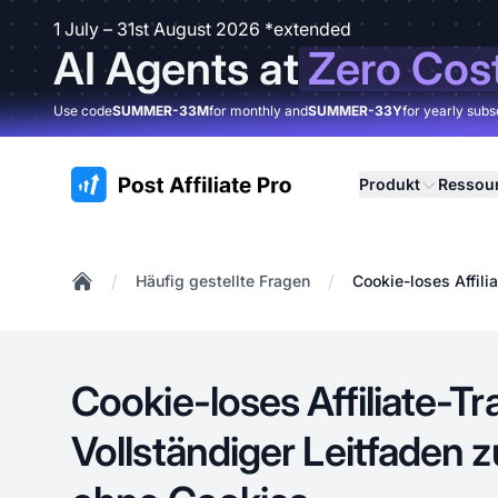
1 July – 31st August 2026 *extended
AI Agents at
Zero Cos
Use code
SUMMER-33M
for monthly and
SUMMER-33Y
for yearly subs
:site.title
Produkt
Ressou
/
/
Häufig gestellte Fragen
Cookie-loses Affili
Home
Cookie-loses Affiliate-Tr
Vollständiger Leitfaden 