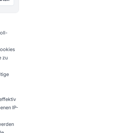
oll-
Cookies
e zu
itige
effektiv
enen IP-
 werden
le