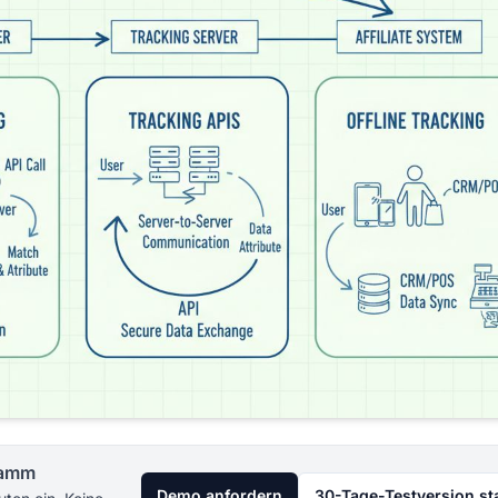
gramm
Demo anfordern
30-Tage-Testversion st