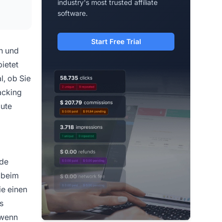
industry's most trusted affiliate
software.
Start Free Trial
n und
ietet
, ob Sie
acking
gute
ode
d beim
ie einen
s
 wenn