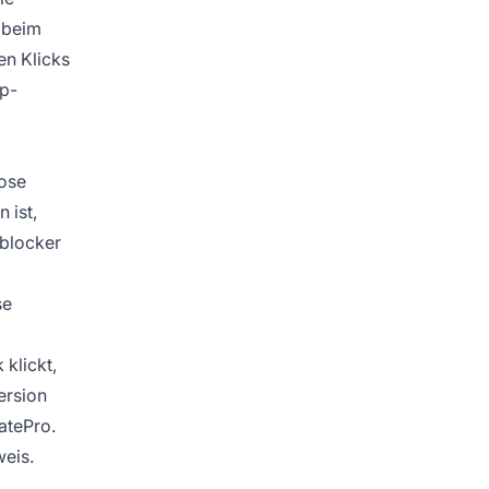
 beim
en Klicks
up-
lose
 ist,
dblocker
se
klickt,
ersion
atePro.
eis.