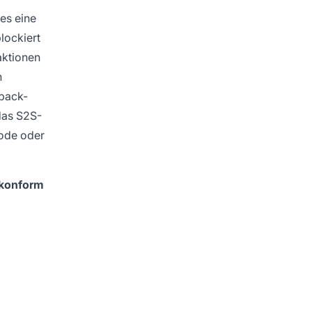
es eine
lockiert
aktionen
n
tback-
das S2S-
Code oder
konform