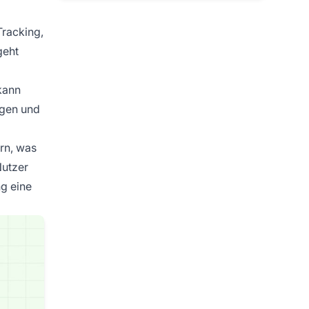
Tracking,
geht
 kann
ngen und
rn, was
Nutzer
g eine