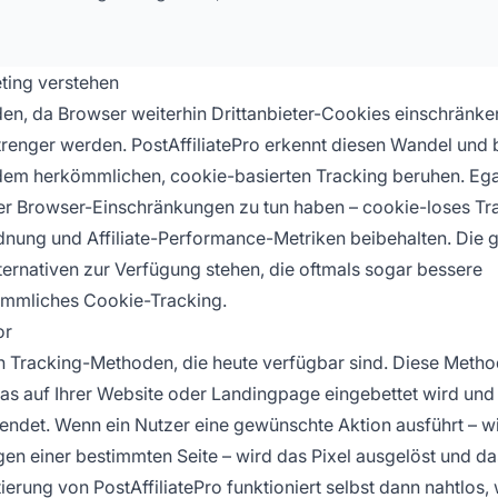
ting verstehen
den, da Browser weiterhin Drittanbieter-Cookies einschränke
ger werden. PostAffiliatePro erkennt diesen Wandel und b
dem herkömmlichen, cookie-basierten Tracking beruhen. Egal
r Browser-Einschränkungen zu tun haben – cookie-loses Tr
rdnung und Affiliate-Performance-Metriken beibehalten. Die 
lternativen zur Verfügung stehen, die oftmals sogar bessere
kömmliches Cookie-Tracking.
or
n Tracking-Methoden, die heute verfügbar sind. Diese Meth
 das auf Ihrer Website oder Landingpage eingebettet wird un
ndet. Wenn ein Nutzer eine gewünschte Aktion ausführt – w
gen einer bestimmten Seite – wird das Pixel ausgelöst und da
ierung von PostAffiliatePro funktioniert selbst dann nahtlos,