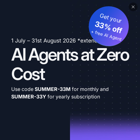
Get your
33% off
+ free AI Agent
1 July – 31st August 2026 *extended
AI Agents at Zero
Cost
Use code
SUMMER-33M
for monthly and
SUMMER-33Y
for yearly subscription