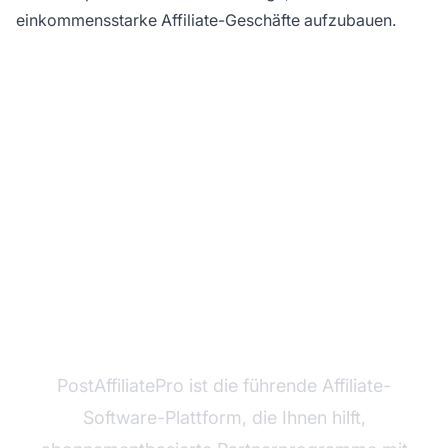
einkommensstarke Affiliate-Geschäfte aufzubauen.
Bereit, Ihr
Abonnement-Affiliate-
Programm zu starten?
PostAffiliatePro ist die führende Affiliate-
Software-Plattform, die Ihnen hilft,