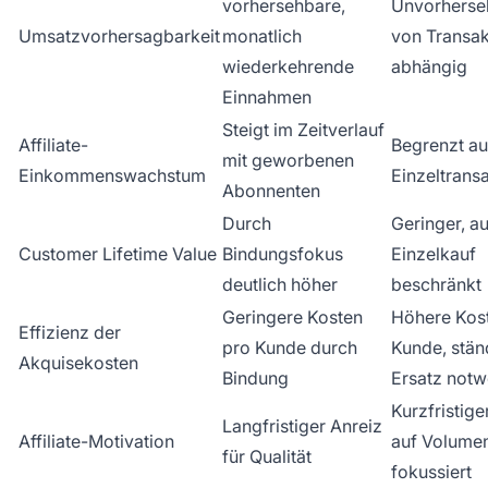
vorhersehbare,
Unvorherse
Umsatzvorhersagbarkeit
monatlich
von Transak
wiederkehrende
abhängig
Einnahmen
Steigt im Zeitverlauf
Affiliate-
Begrenzt au
mit geworbenen
Einkommenswachstum
Einzeltrans
Abonnenten
Durch
Geringer, au
Customer Lifetime Value
Bindungsfokus
Einzelkauf
deutlich höher
beschränkt
Geringere Kosten
Höhere Kos
Effizienz der
pro Kunde durch
Kunde, stän
Akquisekosten
Bindung
Ersatz not
Kurzfristige
Langfristiger Anreiz
Affiliate-Motivation
auf Volume
für Qualität
fokussiert