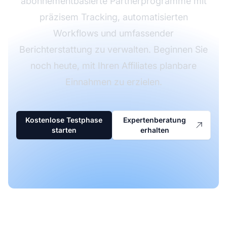
abonnementbasierte Partnerprogramme mit
präzisem Tracking, automatisierten
Workflows und umfassender
Berichterstattung zu verwalten. Beginnen Sie
noch heute, mit Ihren Affiliates planbare
Einnahmen zu erzielen.
Kostenlose Testphase
Expertenberatung
starten
erhalten