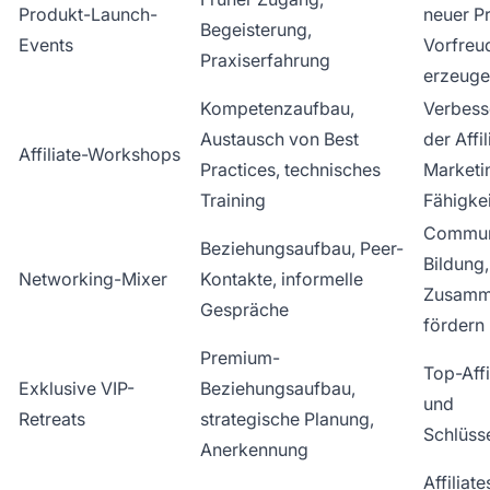
Produkt-Launch-
neuer P
Begeisterung,
Events
Vorfreu
Praxiserfahrung
erzeug
Kompetenzaufbau,
Verbess
Austausch von Best
der Affil
Affiliate-Workshops
Practices, technisches
Marketi
Training
Fähigke
Commun
Beziehungsaufbau, Peer-
Bildung,
Networking-Mixer
Kontakte, informelle
Zusamm
Gespräche
fördern
Premium-
Top-Affi
Exklusive VIP-
Beziehungsaufbau,
und
Retreats
strategische Planung,
Schlüss
Anerkennung
Affiliate