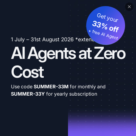
Get your
33% off
+ free AI Agent
1 July – 31st August 2026 *extended
AI Agents at Zero
Cost
Use code
SUMMER-33M
for monthly and
SUMMER-33Y
for yearly subscription