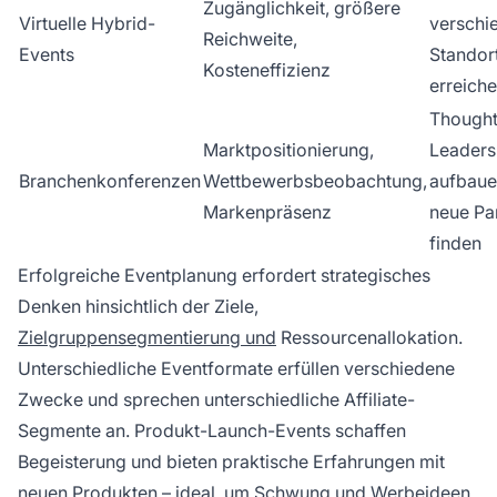
Zugänglichkeit, größere
Virtuelle Hybrid-
verschi
Reichweite,
Events
Standor
Kosteneffizienz
erreich
Though
Marktpositionierung,
Leaders
Branchenkonferenzen
Wettbewerbsbeobachtung,
aufbaue
Markenpräsenz
neue Pa
finden
Erfolgreiche Eventplanung erfordert strategisches
Denken hinsichtlich der Ziele,
Zielgruppensegmentierung und
Ressourcenallokation.
Unterschiedliche Eventformate erfüllen verschiedene
Zwecke und sprechen unterschiedliche Affiliate-
Segmente an. Produkt-Launch-Events schaffen
Begeisterung und bieten praktische Erfahrungen mit
neuen Produkten – ideal, um Schwung und Werbeideen