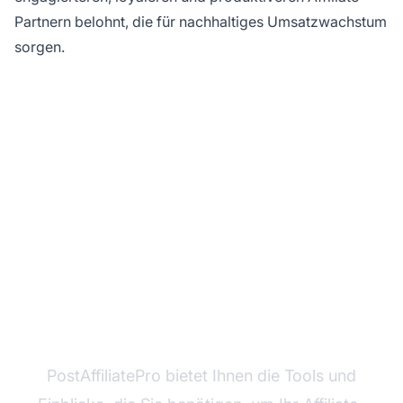
Partnern belohnt, die für nachhaltiges Umsatzwachstum
sorgen.
Bereit, stärkere
Affiliate-Beziehungen
aufzubauen?
PostAffiliatePro bietet Ihnen die Tools und