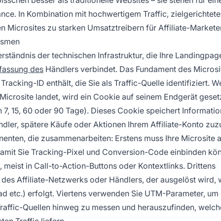
e. In Kombination mit hochwertigem Traffic, zielgerichtet
 Microsites zu starken Umsatztreibern für Affiliate-Marketer
ismen
rständnis der technischen Infrastruktur, die Ihre Landingpag
fassung des
Händlers verbindet. Das Fundament des Microsi
 Tracking-ID enthält, die Sie als Traffic-Quelle identifiziert. 
er Microsite landet, wird ein Cookie auf seinem Endgerät geset
7, 15, 60 oder 90 Tage). Dieses Cookie speichert Informati
ndler, spätere Käufe oder Aktionen Ihrem Affiliate-Konto zu
enten, die zusammenarbeiten: Erstens muss Ihre Microsite a
damit Sie Tracking-Pixel und Conversion-Code einbinden kö
, meist in Call-to-Action-Buttons oder Kontextlinks. Drittens
es Affiliate-Netzwerks oder Händlers, der ausgelöst wird,
 etc.) erfolgt. Viertens verwenden Sie UTM-Parameter, um 
affic-Quellen hinweg zu messen und herauszufinden, welch
n Traffic liefern.