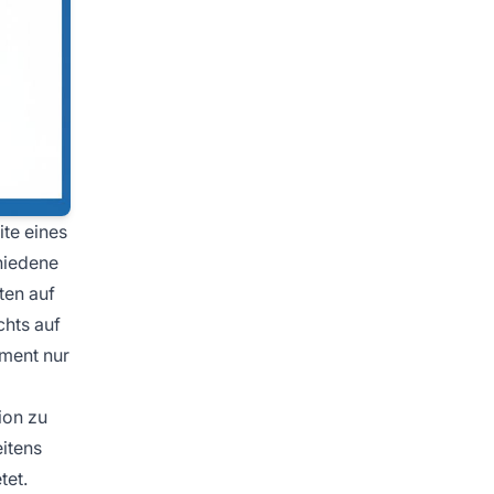
ite eines
hiedene
ten auf
chts auf
ement nur
ion zu
eitens
tet.