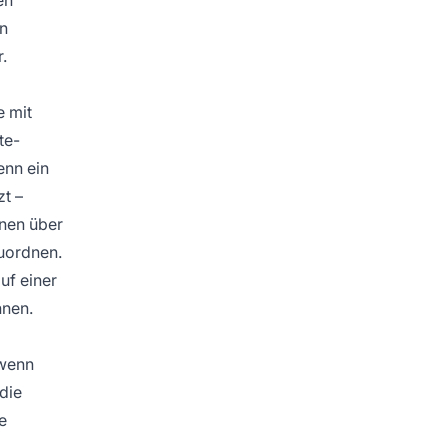
en
.
e mit
te-
Wenn ein
zt –
onen über
zuordnen.
uf einer
nnen.
 wenn
die
e