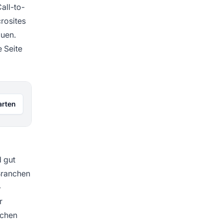
all-to-
rosites
auen.
e Seite
arten
 gut
Branchen
-
r
schen