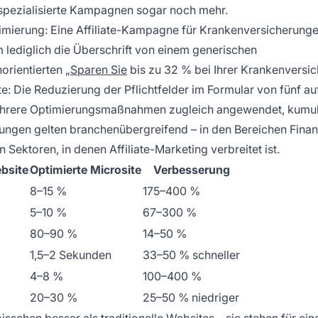
spezialisierte Kampagnen sogar noch mehr.
ptimierung: Eine Affiliate-Kampagne für Krankenversicherung
 lediglich die Überschrift von einem generischen
orientierten „
Sparen Sie
bis zu 32 % bei Ihrer Krankenversi
e: Die Reduzierung der Pflichtfelder im Formular von fünf au
ehrere Optimierungsmaßnahmen zugleich angewendet, kumul
ungen gelten branchenübergreifend – in den Bereichen Finan
ektoren, in denen Affiliate-Marketing verbreitet ist.
ebsite
Optimierte Microsite
Verbesserung
8–15 %
175–400 %
5–10 %
67–300 %
80–90 %
14–50 %
1,5–2 Sekunden
33–50 % schneller
4–8 %
100–400 %
20–30 %
25–50 % niedriger
bisschen besser als traditionelle Websites – sie stehen für ein