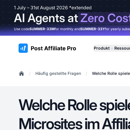
1 July – 31st August 2026 *extended
AI Agents at
Zero Cos
Use code
SUMMER-33M
for monthly and
SUMMER-33Y
for yearly subs
:site.title
Produkt
Ressou
/
/
Häufig gestellte Fragen
Welche Rolle spiele
Home
Welche Rolle spie
Microsites im Affil