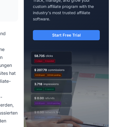
Track, manage, and grow your
custom affiliate program with the
industry's most trusted affiliate
software.
und
Start Free Trial
ine
in
kungen
ites hat
liate-
c-
erden,
ssierten
den