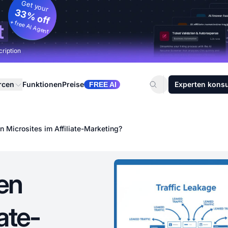
Get your
33% off
+ free AI Agent
t
cription
rcen
Funktionen
Preise
Experten konsu
FREE AI
n Microsites im Affiliate-Marketing?
len
iate-