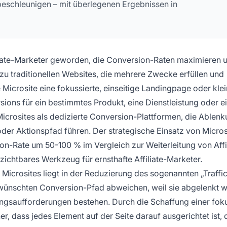
beschleunigen – mit überlegenen Ergebnissen in
filiate-Marketer geworden, die Conversion-Raten maximieren 
zu traditionellen Websites, die mehrere Zwecke erfüllen und
 Microsite eine fokussierte, einseitige Landingpage oder kle
rsions für ein bestimmtes Produkt, eine Dienstleistung oder e
 Microsites als dedizierte Conversion-Plattformen, die Ablen
der Aktionspfad führen. Der strategische Einsatz von Micros
on-Rate um 50-100 % im Vergleich zur Weiterleitung von Affi
rzichtbares Werkzeug für ernsthafte Affiliate-Marketer.
 Microsites liegt in der Reduzierung des sogenannten „Traffi
nschten Conversion-Pfad abweichen, weil sie abgelenkt w
gsaufforderungen bestehen. Durch die Schaffung einer foku
r, dass jedes Element auf der Seite darauf ausgerichtet ist, 