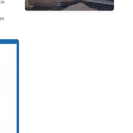
in
en