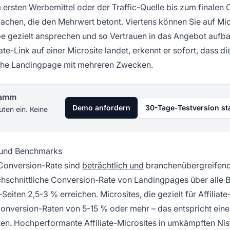
m ersten Werbemittel oder der Traffic-Quelle bis zum finalen C
achen, die den Mehrwert betont. Viertens können Sie auf Mic
e gezielt ansprechen und so Vertrauen in das Angebot aufb
te-Link auf einer Microsite landet, erkennt er sofort, dass di
erische Landingpage mit mehreren Zwecken.
gramm
Demo anfordern
30-Tage-Testversion st
uten ein. Keine
 und Benchmarks
 Conversion-Rate sind
beträchtlich und
branchenübergreifend
hschnittliche Conversion-Rate von Landingpages über alle 
ten 2,5-3 % erreichen. Microsites, die gezielt für Affiliate
Conversion-Raten von 5-15 % oder mehr – das entspricht eine
n. Hochperformante Affiliate-Microsites in umkämpften Ni