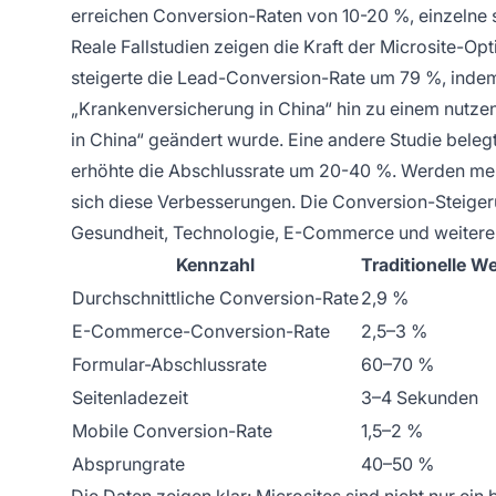
erreichen Conversion-Raten von 10-20 %, einzelne 
Reale Fallstudien zeigen die Kraft der Microsite-O
steigerte die Lead-Conversion-Rate um 79 %, indem
„Krankenversicherung in China“ hin zu einem nutzen
in China“ geändert wurde. Eine andere Studie belegt
erhöhte die Abschlussrate um 20-40 %. Werden m
sich diese Verbesserungen. Die Conversion-Steiger
Gesundheit, Technologie, E-Commerce und weiteren S
Kennzahl
Traditionelle W
Durchschnittliche Conversion-Rate
2,9 %
E-Commerce-Conversion-Rate
2,5–3 %
Formular-Abschlussrate
60–70 %
Seitenladezeit
3–4 Sekunden
Mobile Conversion-Rate
1,5–2 %
Absprungrate
40–50 %
Die Daten zeigen klar: Microsites sind nicht nur ein 