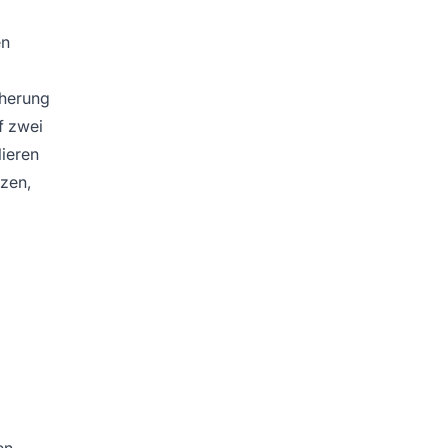
en
cherung
f zwei
ieren
zen,
en