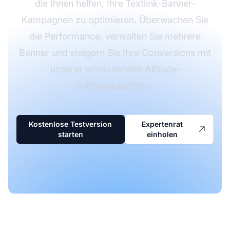
die Ihnen helfen, Ihre Textlink-Banner-
Kampagnen zu optimieren. Überwachen Sie
die Performance, verwalten Sie mehrere
Banner und steigern Sie Ihre Conversions mit
unserer umfassenden Affiliate-
Softwareplattform.
Kostenlose Testversion
Expertenrat
starten
einholen