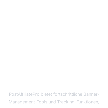
Bereit, Ihr Affiliate-
Marketing mit Textlink-
Bannern zu
maximieren?
PostAffiliatePro bietet fortschrittliche Banner-
Management-Tools und Tracking-Funktionen,