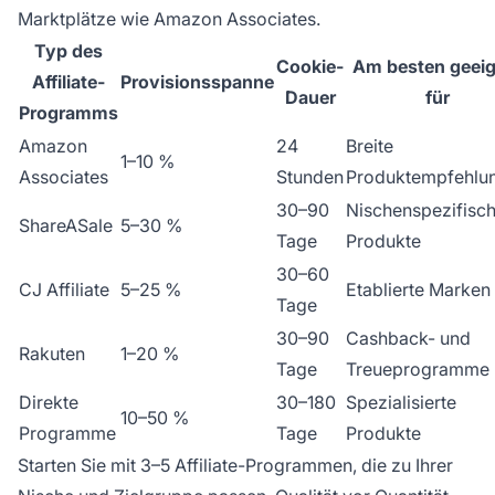
Marktplätze wie Amazon Associates.
Typ des
Cookie-
Am besten geeig
Affiliate-
Provisionsspanne
Dauer
für
Programms
Amazon
24
Breite
1–10 %
Associates
Stunden
Produktempfehlu
30–90
Nischenspezifisc
ShareASale
5–30 %
Tage
Produkte
30–60
CJ Affiliate
5–25 %
Etablierte Marken
Tage
30–90
Cashback- und
Rakuten
1–20 %
Tage
Treueprogramme
Direkte
30–180
Spezialisierte
10–50 %
Programme
Tage
Produkte
Starten Sie mit 3–5 Affiliate-Programmen, die zu Ihrer