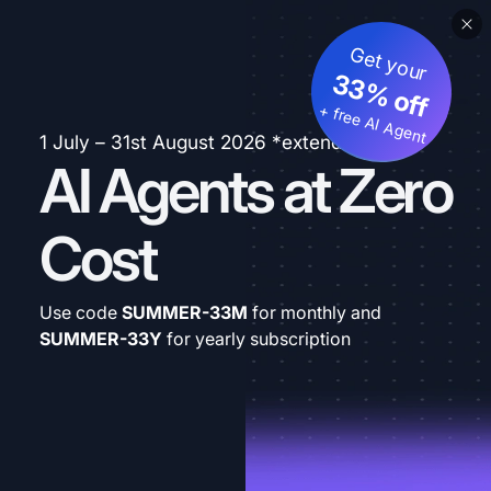
Get your
33% off
+ free AI Agent
1 July – 31st August 2026 *extended
AI Agents at Zero
Cost
Use code
SUMMER-33M
for monthly and
SUMMER-33Y
for yearly subscription