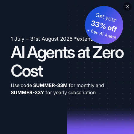
Get your
33% off
+ free AI Agent
1 July – 31st August 2026 *extended
AI Agents at Zero
Cost
Use code
SUMMER-33M
for monthly and
SUMMER-33Y
for yearly subscription