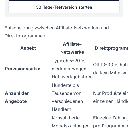
30-Tage-Testversion starten
Entscheidung zwischen Affiliate-Netzwerken und
Direktprogrammen
Affiliate-
Aspekt
Direktprogra
Netzwerke
Typisch 5–20 %
Oft 10–30 % höh
Provisionssätze
niedriger wegen
da kein Mittels
Netzwerkgebühren
Hunderte bis
Anzahl der
Tausende von
Nur Produkte ei
Angebote
verschiedenen
einzelnen Händl
Händlern
Konsolidierte
Einzelne Zahlun
Monatszahlungen
pro Programm m