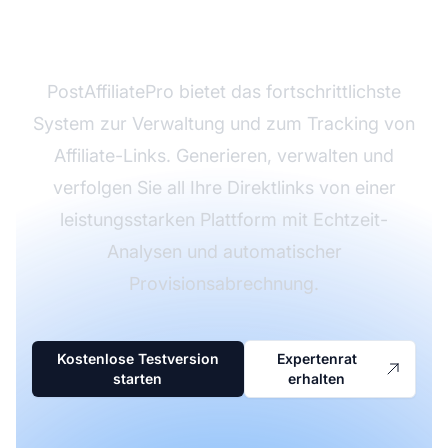
verwalten?
PostAffiliatePro bietet das fortschrittlichste
System zur Verwaltung und zum Tracking von
Affiliate-Links. Generieren, verwalten und
verfolgen Sie all Ihre Direktlinks von einer
leistungsstarken Plattform mit Echtzeit-
Analysen und automatischer
Provisionsabrechnung.
Kostenlose Testversion
Expertenrat
starten
erhalten