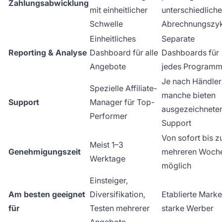
Zahlungsabwicklung
mit einheitlicher
unterschiedlich
Schwelle
Abrechnungszyk
Einheitliches
Separate
Reporting & Analyse
Dashboard für alle
Dashboards für
Angebote
jedes Program
Je nach Händler
Spezielle Affiliate-
manche bieten
Support
Manager für Top-
ausgezeichnete
Performer
Support
Von sofort bis z
Meist 1–3
Genehmigungszeit
mehreren Woch
Werktage
möglich
Einsteiger,
Am besten geeignet
Diversifikation,
Etablierte Marke
für
Testen mehrerer
starke Werber