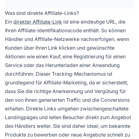
und generieren Ihren einzigartigen Tracking-
Link mit Ihrer Affiliate-ID. Dieser Link
Was sind direkte Affiliate-Links?
ermöglicht es Ihnen, Provisionen zu verdienen,
Ein
direkter Affiliate-Link
ist eine eindeutige URL, die
wenn Kunden über Ihren Link klicken und
Ihren Affiliate-Identifikationscode enthält. So können
gewünschte Aktionen durchführen.
Händler und Affiliate-Netzwerke nachverfolgen, wenn
Kunden über Ihren Link klicken und gewünschte
Aktionen wie einen Kauf, eine Registrierung für einen
Service oder das Herunterladen einer Anwendung
durchführen. Dieser Tracking-Mechanismus ist
grundlegend für Affiliate-Marketing, da er sicherstellt,
dass Sie die richtige Anerkennung und Vergütung für
den von Ihnen generierten Traffic und die Conversions
erhalten. Direkte Links umgehen zwischengeschaltete
Landingpages und leiten Besucher direkt zum Angebot
des Händlers weiter. Sie sind daher ideal, um bekannte
Produkte zu bewerben oder neue Angebote schnell zu