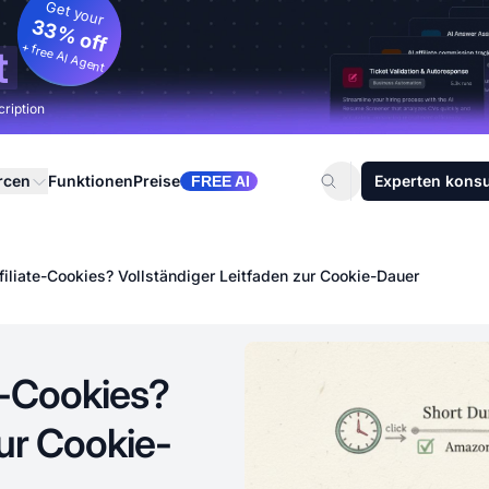
Get your
33% off
+ free AI Agent
t
cription
rcen
Funktionen
Preise
Experten konsu
FREE AI
filiate-Cookies? Vollständiger Leitfaden zur Cookie-Dauer
te-Cookies?
zur Cookie-