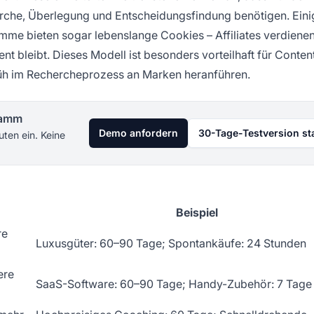
erche, Überlegung und Entscheidungsfindung benötigen. Eini
e bieten sogar lebenslange Cookies – Affiliates verdiene
t bleibt. Dieses Modell ist besonders vorteilhaft für Conten
früh im Rechercheprozess an Marken heranführen.
gramm
Demo anfordern
30-Tage-Testversion st
uten ein. Keine
Beispiel
re
Luxusgüter: 60–90 Tage; Spontankäufe: 24 Stunden
ere
SaaS-Software: 60–90 Tage; Handy-Zubehör: 7 Tage