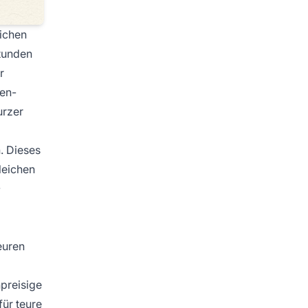
lichen
tunden
r
den-
urzer
. Dieses
leichen
-
euren
hpreisige
für teure