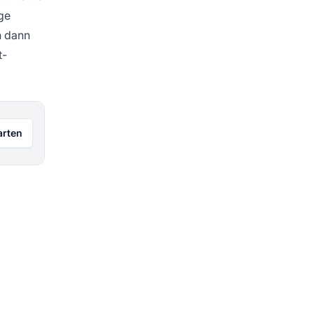
ge
n dann
t-
arten