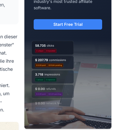
industry's most trusted affiliate
en,
software.
Start Free Trial
n dieser
enster“
hat.
ie ihre
tische
iert.
n, um
-
n.