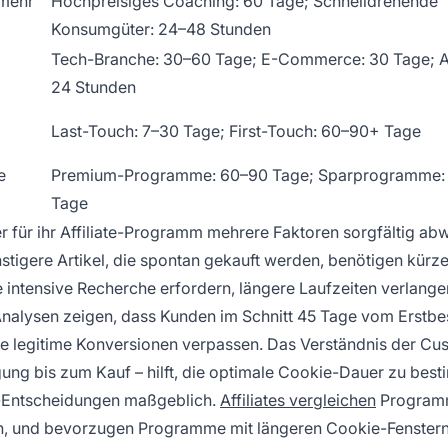
 mehr
Hochpreisiges Coaching: 60 Tage; Schnelldrehende
Konsumgüter: 24–48 Stunden
Tech-Branche: 30–60 Tage; E-Commerce: 30 Tage; 
24 Stunden
Last-Touch: 7–30 Tage; First-Touch: 60–90+ Tage
e
Premium-Programme: 60–90 Tage; Sparprogramme: 
Tage
r für ihr Affiliate-Programm mehrere Faktoren sorgfältig ab
stigere Artikel, die spontan gekauft werden, benötigen kürz
 intensive Recherche erfordern, längere Laufzeiten verlange
e Analysen zeigen, dass Kunden im Schnitt 45 Tage vom Erstbe
e legitime Konversionen verpassen. Das Verständnis der Cu
ng bis zum Kauf – hilft, die optimale Cookie-Dauer zu bes
e-Entscheidungen maßgeblich.
Affiliates vergleichen
Programm
n, und bevorzugen Programme mit längeren Cookie-Fenstern