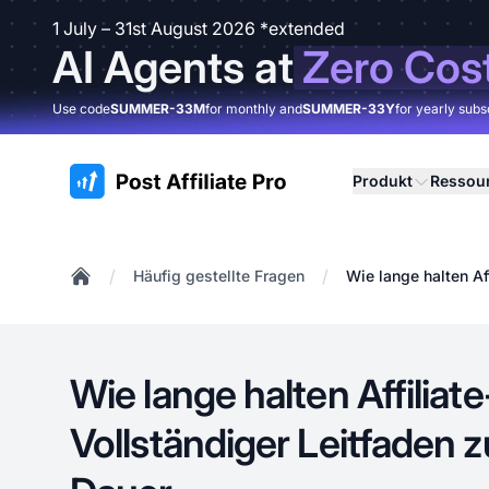
1 July – 31st August 2026 *extended
AI Agents at
Zero Cos
Use code
SUMMER-33M
for monthly and
SUMMER-33Y
for yearly subs
:site.title
Produkt
Ressou
/
/
Häufig gestellte Fragen
Wie lange halten Af
Home
Wie lange halten Affilia
Vollständiger Leitfaden 