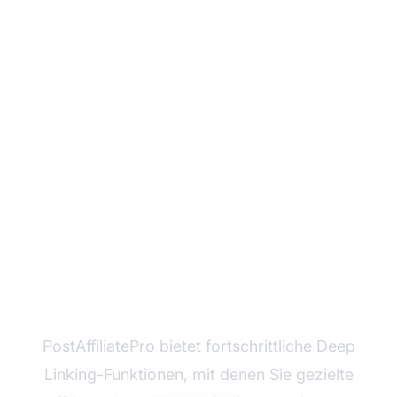
Maximieren Sie Ihre
Affiliate-Conversions
mit den Deep Linking-
Funktionen von
PostAffiliatePro
PostAffiliatePro bietet fortschrittliche Deep
Linking-Funktionen, mit denen Sie gezielte