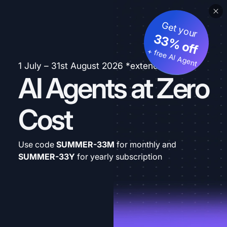
Get your
33% off
+ free AI Agent
1 July – 31st August 2026 *extended
AI Agents at Zero
Cost
Use code
SUMMER-33M
for monthly and
SUMMER-33Y
for yearly subscription