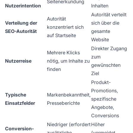
Seitenerkundung
Nutzerintention
Inhalten
Autorität verteilt
Autorität
Verteilung der
sich über die
konzentriert sich
SEO-Autorität
gesamte
auf Startseite
Website
Direkter Zugang
Mehrere Klicks
zum
Nutzerreise
nötig, um Inhalte zu
gewünschten
finden
Ziel
Produkt-
Promotions,
Typische
Markenbekanntheit,
spezifische
Einsatzfelder
Presseberichte
Angebote,
Conversions
Niedriger (erfordert
Höher
Conversion-
zusätzliche
(vermeidet