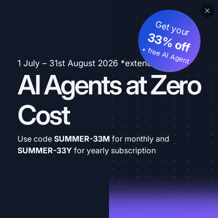
Get your
33% off
+ free AI Agent
1 July – 31st August 2026 *extended
AI Agents at Zero
Cost
Use code
SUMMER-33M
for monthly and
SUMMER-33Y
for yearly subscription