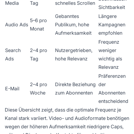
Media
Tag
schnelles Scrollen
Sichtbarkeit
Gebanntes
Längere
5–6 pro
Audio Ads
Publikum, hohe
Kampagnen
Monat
Aufmerksamkeit
empfohlen
Frequenz
Search
2–4 pro
Nutzergetrieben,
weniger
Ads
Tag
hohe Relevanz
wichtig als
Relevanz
Präferenzen
2–4 pro
Direkte Beziehung
der
E-Mail
Woche
zum Abonnenten
Abonnenten
entscheidend
Diese Übersicht zeigt, dass die optimale Frequenz je
Kanal stark variiert. Video- und Audioformate benötigen
wegen der höheren Aufmerksamkeit niedrigere Caps,