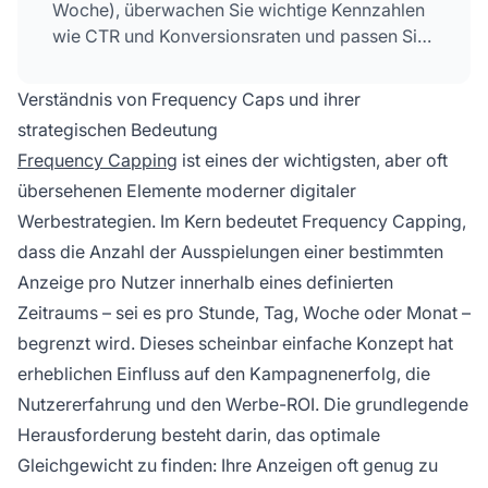
Woche), überwachen Sie wichtige Kennzahlen
wie CTR und Konversionsraten und passen Sie
sie dort an, wo die Leistung ihren Höhepunkt
erreicht. Testen Sie verschiedene Frequenzen,
Verständnis von Frequency Caps und ihrer
aktualisieren Sie regelmäßig Ihre Werbemittel
strategischen Bedeutung
und segmentieren Sie die Zielgruppen, um das
Frequency Capping
ist eines der wichtigsten, aber oft
optimale Gleichgewicht zwischen Effektivität
übersehenen Elemente moderner digitaler
und Vermeidung von Werbemüdigkeit zu
finden.
Werbestrategien. Im Kern bedeutet Frequency Capping,
dass die Anzahl der Ausspielungen einer bestimmten
Anzeige pro Nutzer innerhalb eines definierten
Zeitraums – sei es pro Stunde, Tag, Woche oder Monat –
begrenzt wird. Dieses scheinbar einfache Konzept hat
erheblichen Einfluss auf den Kampagnenerfolg, die
Nutzererfahrung und den Werbe-ROI. Die grundlegende
Herausforderung besteht darin, das optimale
Gleichgewicht zu finden: Ihre Anzeigen oft genug zu