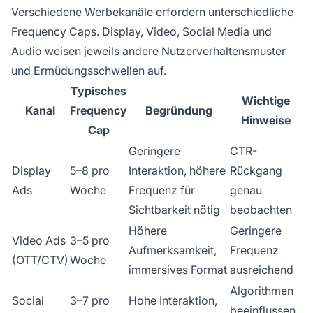
Verschiedene Werbekanäle erfordern unterschiedliche
Frequency Caps. Display, Video, Social Media und
Audio weisen jeweils andere Nutzerverhaltensmuster
und Ermüdungsschwellen auf.
Typisches
Wichtige
Kanal
Frequency
Begründung
Hinweise
Cap
Geringere
CTR-
Display
5–8 pro
Interaktion, höhere
Rückgang
Ads
Woche
Frequenz für
genau
Sichtbarkeit nötig
beobachten
Höhere
Geringere
Video Ads
3–5 pro
Aufmerksamkeit,
Frequenz
(OTT/CTV)
Woche
immersives Format
ausreichend
Algorithmen
Social
3–7 pro
Hohe Interaktion,
beeinflussen