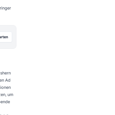
ringer
arten
ishern
ren Ad
sionen
zen, um
bende