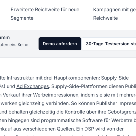
Erweiterte Reichweite für neue
Kampagnen mit ge
Segmente
Reichweite
gramm
Demo anfordern
30-Tage-Testversion st
uten ein. Keine
lte Infrastruktur mit drei Hauptkomponenten: Supply-Side-
Ps) und
Ad Exchanges
. Supply-Side-Plattformen dienen Publ
 Verkauf ihrer Werbeimpressionen, indem sie sie mit mehre
erken gleichzeitig verbinden. So können Publisher Impres
nd behalten gleichzeitig die Kontrolle über ihre Gebotsgren
en hingegen sind programmatische Software für Werbetrei
einkauf aus verschiedenen Quellen. Ein DSP wird von der