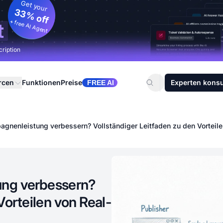
Get your
33% off
+ free AI Agent
t
cription
rcen
Funktionen
Preise
Experten konsu
FREE AI
gnenleistung verbessern? Vollständiger Leitfaden zu den Vorteile
ng verbessern?
Vorteilen von Real-