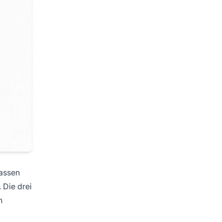
passen
 Die drei
n