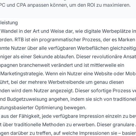
CPC und CPA anpassen können, um den ROI zu maximieren.
leistung
 Wandel in der Art und Weise dar, wie digitale Werbeplätze i
rden. RTB ist ein programmatischer Prozess, der es Marken
mmte Nutzer über alle verfügbaren Werbeflächen gleichzeitig
eniger als einer Sekunde ablaufen. Dieser revolutionäre Ansa
agnen branchenweit verändert und ist mittlerweile ein
n Marketingstrategie. Wenn ein Nutzer eine Website oder Mob
eführt, bei der mehrere Werbetreibende um genau diesen
nden wird dem Nutzer angezeigt. Dieser sofortige Prozess v
nd Budgetzuweisung angehen, indem sie sich von traditionel
istungsbasierter Optimierung bewegen.
 aus der Fähigkeit, jede verfügbare Impression einzeln zu b
et über traditionelle Methoden zu erwerben. Dieser granulare
gen darüber zu treffen, auf welche Impressionen sie – basie