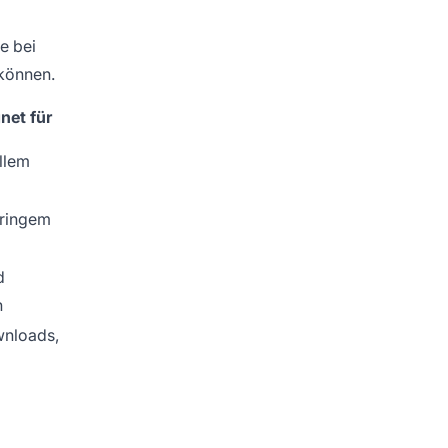
e bei
 können.
net für
llem
ringem
d
n
nloads,