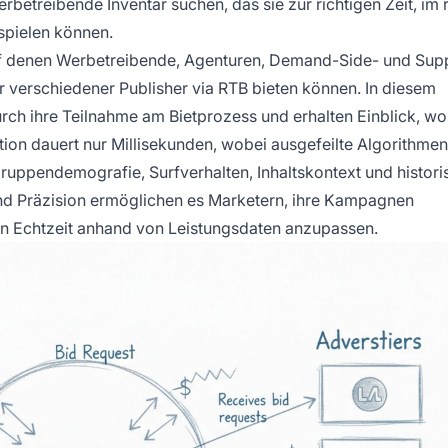
etreibende Inventar suchen, das sie zur richtigen Zeit, im r
spielen können.
uf denen Werbetreibende, Agenturen, Demand-Side- und Sup
 verschiedener Publisher via RTB bieten können. In diesem
ch ihre Teilnahme am Bietprozess und erhalten Einblick, wo
ion dauert nur Millisekunden, wobei ausgefeilte Algorithmen
gruppendemografie, Surfverhalten, Inhaltskontext und histori
nd Präzision ermöglichen es Marketern, ihre Kampagnen
 in Echtzeit anhand von Leistungsdaten anzupassen.