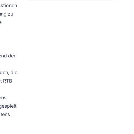
nktionen
ung zu
e
end der
den, die
t RTB
ens
gespielt
itens