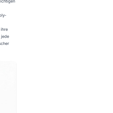
ichtigen
ply-
 ihre
 jede
scher