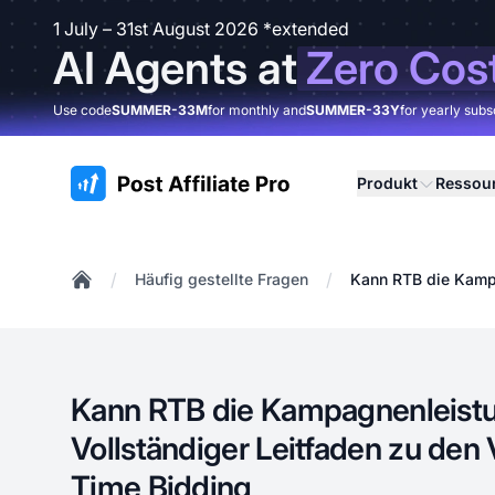
1 July – 31st August 2026 *extended
AI Agents at
Zero Cos
Use code
SUMMER-33M
for monthly and
SUMMER-33Y
for yearly subs
:site.title
Produkt
Ressou
/
/
Häufig gestellte Fragen
Kann RTB die Kampa
Home
Kann RTB die Kampagnenleistu
Vollständiger Leitfaden zu den 
Time Bidding