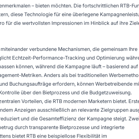
nmerkmalen – bieten möchten. Die fortschrittlichen RTB-Fu
etern, diese Technologie für eine überlegene Kampagnenleist
o für die wertvollsten Impressionen im Hinblick auf ihre Ziel
 miteinander verbundene Mechanismen, die gemeinsam Ihre
licht Echtzeit-Performance-Tracking und Optimierung währ
npassen können, während die Kampagne läuft – basierend auf
agement-Metriken. Anders als bei traditionellen Werbemetho
und Buchungsaufträge erfordern, können Werbetreibende mi
r Kontrolle über den Bietprozess und die Budgetzuweisung.
zentralen Vorteilen, die RTB modernen Marketern bietet. Erst
indem Anzeigen ausschließlich an relevante Zielgruppen aus
reduziert und die Gesamteffizienz der Kampagne steigt. Zwe
etrug durch transparente Bietprozesse und integrierte
s bietet RTB eine beispiellose Flexibilität im