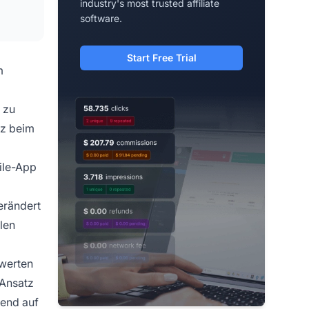
industry's most trusted affiliate
software.
Start Free Trial
m
 zu
tz beim
ile-App
erändert
len
ewerten
 Ansatz
rend auf