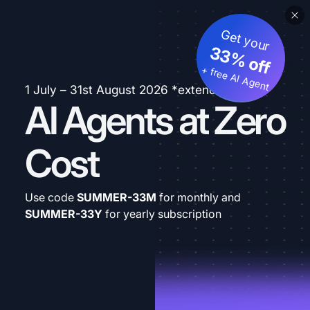
Get your
33% off
+ free AI Agent
1 July – 31st August 2026 *extended
AI Agents at Zero
Cost
Use code
SUMMER-33M
for monthly and
SUMMER-33Y
for yearly subscription