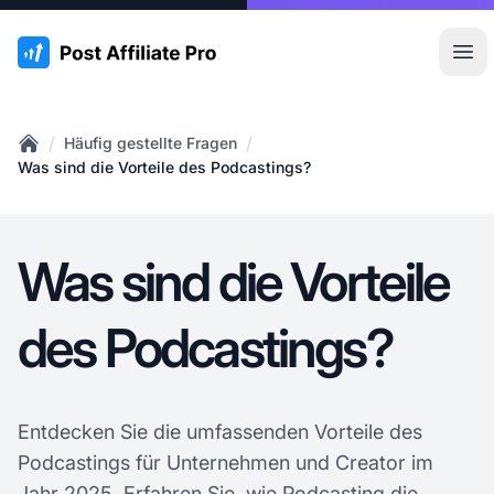
:site.title
Hau
/
/
Häufig gestellte Fragen
Home
Was sind die Vorteile des Podcastings?
Was sind die Vorteile
des Podcastings?
Entdecken Sie die umfassenden Vorteile des
Podcastings für Unternehmen und Creator im
Jahr 2025. Erfahren Sie, wie Podcasting die