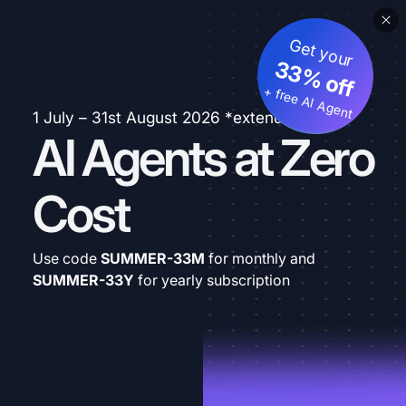
Get your
33% off
+ free AI Agent
1 July – 31st August 2026 *extended
AI Agents at Zero
Cost
Use code
SUMMER-33M
for monthly and
SUMMER-33Y
for yearly subscription