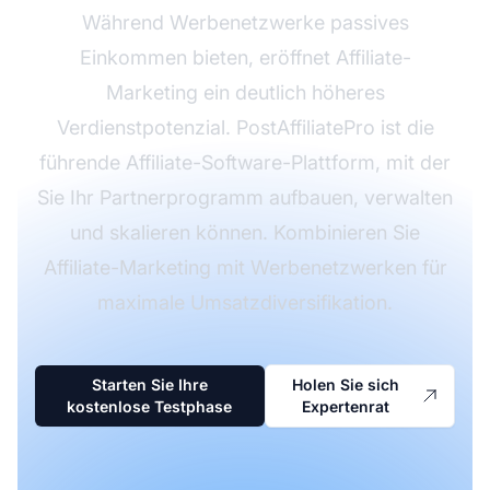
Während Werbenetzwerke passives
Einkommen bieten, eröffnet Affiliate-
Marketing ein deutlich höheres
Verdienstpotenzial. PostAffiliatePro ist die
führende Affiliate-Software-Plattform, mit der
Sie Ihr Partnerprogramm aufbauen, verwalten
und skalieren können. Kombinieren Sie
Affiliate-Marketing mit Werbenetzwerken für
maximale Umsatzdiversifikation.
Starten Sie Ihre
Holen Sie sich
kostenlose Testphase
Expertenrat