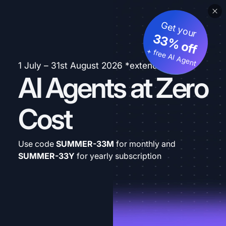
Get your
33% off
+ free AI Agent
1 July – 31st August 2026 *extended
AI Agents at Zero
Cost
Use code
SUMMER-33M
for monthly and
SUMMER-33Y
for yearly subscription