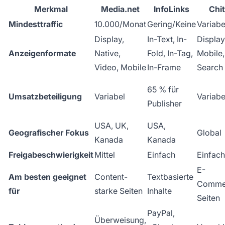
Merkmal
Media.net
InfoLinks
Chit
Mindesttraffic
10.000/Monat
Gering/Keine
Variabe
Display,
In-Text, In-
Display
Anzeigenformate
Native,
Fold, In-Tag,
Mobile,
Video, Mobile
In-Frame
Search
65 % für
Umsatzbeteiligung
Variabel
Variabe
Publisher
USA, UK,
USA,
Geografischer Fokus
Global
Kanada
Kanada
Freigabeschwierigkeit
Mittel
Einfach
Einfach
E-
Am besten geeignet
Content-
Textbasierte
Comme
für
starke Seiten
Inhalte
Seiten
PayPal,
Überweisung,