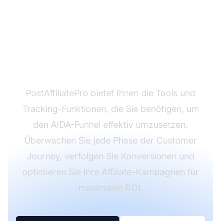
Bereit, Ihre Affiliate-
Verkäufe mit AIDA zu
maximieren?
PostAffiliatePro bietet Ihnen die Tools und
Tracking-Funktionen, die Sie benötigen, um
den AIDA-Funnel effektiv umzusetzen.
Überwachen Sie jede Phase der Customer
Journey, verfolgen Sie Konversionen und
optimieren Sie Ihre Affiliate-Kampagnen für
maximalen ROI.