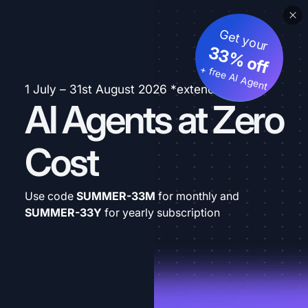
Get your
33% off
+ free AI Agent
1 July – 31st August 2026 *extended
AI Agents at Zero
Cost
Use code
SUMMER-33M
for monthly and
SUMMER-33Y
for yearly subscription